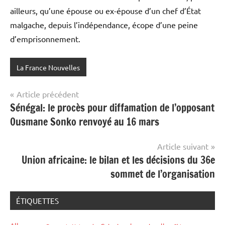
ailleurs, qu’une épouse ou ex-épouse d’un chef d’État
malgache, depuis l’indépendance, écope d’une peine
d’emprisonnement.
La France Nouvelles
Navigation
Article précédent
Sénégal: le procès pour diffamation de l’opposant
de
Ousmane Sonko renvoyé au 16 mars
l’article
Article suivant
Union africaine: le bilan et les décisions du 36e
sommet de l’organisation
ÉTIQUETTES