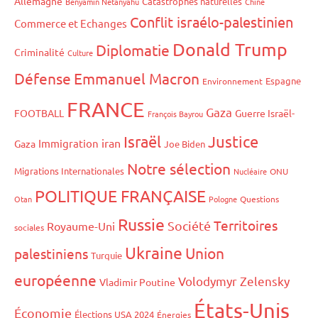
Allemagne
Catastrophes naturelles
Benyamin Netanyahu
Chine
Conflit israélo-palestinien
Commerce et Echanges
Donald Trump
Diplomatie
Criminalité
Culture
Défense
Emmanuel Macron
Espagne
Environnement
FRANCE
Gaza
FOOTBALL
Guerre Israël-
François Bayrou
Israël
Justice
iran
Immigration
Gaza
Joe Biden
Notre sélection
Migrations Internationales
Nucléaire
ONU
POLITIQUE FRANÇAISE
Otan
Pologne
Questions
Russie
Territoires
Société
Royaume-Uni
sociales
Ukraine
Union
palestiniens
Turquie
européenne
Volodymyr Zelensky
Vladimir Poutine
États-Unis
Économie
Élections USA 2024
Énergies