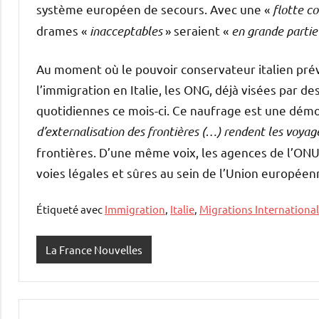
système européen de secours. Avec une «
flotte co
drames «
inacceptables
» seraient «
en grande partie
Au moment où le pouvoir conservateur italien pré
l’immigration en Italie, les ONG, déjà visées par de
quotidiennes ce mois-ci. Ce naufrage est une démon
d’externalisation des frontières (…) rendent les voya
frontières. D’une même voix, les agences de l’ONU 
voies légales et sûres au sein de l’Union européen
Étiqueté avec
Immigration
,
Italie
,
Migrations Internationa
La France Nouvelles