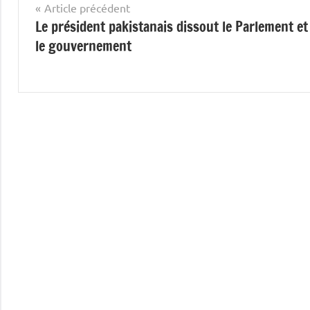
Navigation
Article précédent
Le président pakistanais dissout le Parlement et
de
le gouvernement
l’article