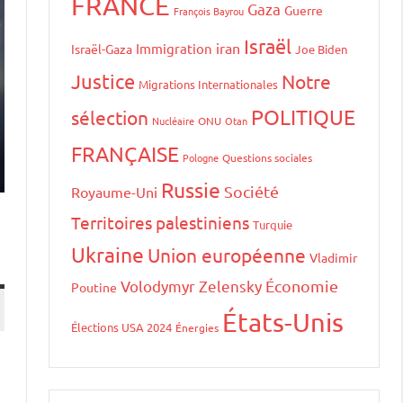
FRANCE
Gaza
Guerre
François Bayrou
Israël
iran
Immigration
Israël-Gaza
Joe Biden
Justice
Notre
Migrations Internationales
POLITIQUE
sélection
Nucléaire
ONU
Otan
FRANÇAISE
Pologne
Questions sociales
Russie
Société
Royaume-Uni
Territoires palestiniens
Turquie
Ukraine
Union européenne
Vladimir
Volodymyr Zelensky
Économie
Poutine
États-Unis
Élections USA 2024
Énergies