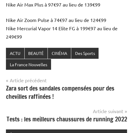
Nike Air Max Plus à 97€97 au lieu de 139€99
Nike Air Zoom Pulse à 74€97 au lieu de 124€99
Nike Mercurial Vapor 14 Elite FG à 199€97 au lieu de
249€99
ACTU
BEAUTÉ
CINÉMA
Des Sports
La France Nouvelles
Navigation
Article précédent
Zara sort des sandales compensées pour des
de
chevilles raffinées !
l’article
Article suivant
Tests : les meilleurs chaussures de running 2022