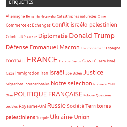
ÉTIQUETTES
Allemagne
Catastrophes naturelles
Benyamin Netanyahu
Chine
Conflit israélo-palestinien
Commerce et Echanges
Donald Trump
Diplomatie
Criminalité
Culture
Défense
Emmanuel Macron
Espagne
Environnement
FRANCE
Gaza
FOOTBALL
Guerre Israël-
François Bayrou
Israël
Justice
iran
Immigration
Gaza
Joe Biden
Notre sélection
Migrations Internationales
Nucléaire
ONU
POLITIQUE FRANÇAISE
Otan
Pologne
Questions
Russie
Territoires
Société
Royaume-Uni
sociales
Ukraine
Union
palestiniens
Turquie