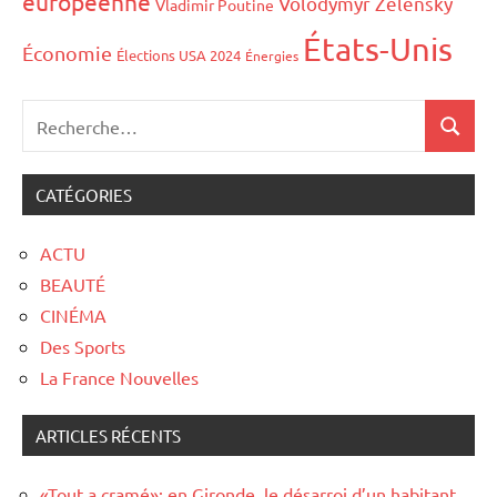
européenne
Volodymyr Zelensky
Vladimir Poutine
États-Unis
Économie
Élections USA 2024
Énergies
CATÉGORIES
ACTU
BEAUTÉ
CINÉMA
Des Sports
La France Nouvelles
ARTICLES RÉCENTS
«Tout a cramé»: en Gironde, le désarroi d’un habitant