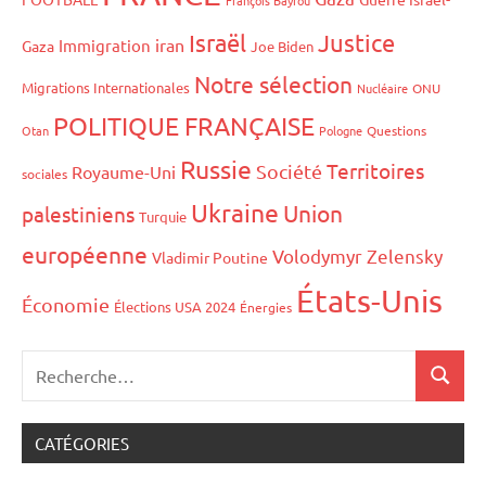
Israël
Justice
iran
Immigration
Gaza
Joe Biden
Notre sélection
Migrations Internationales
Nucléaire
ONU
POLITIQUE FRANÇAISE
Otan
Pologne
Questions
Russie
Territoires
Société
Royaume-Uni
sociales
Ukraine
Union
palestiniens
Turquie
européenne
Volodymyr Zelensky
Vladimir Poutine
États-Unis
Économie
Élections USA 2024
Énergies
CATÉGORIES