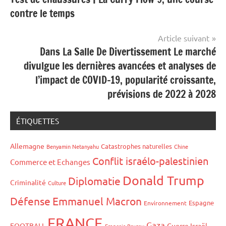
de
contre le temps
l’article
Article suivant
Dans La Salle De Divertissement Le marché
divulgue les dernières avancées et analyses de
l’impact de COVID-19, popularité croissante,
prévisions de 2022 à 2028
ÉTIQUETTES
Allemagne
Catastrophes naturelles
Benyamin Netanyahu
Chine
Conflit israélo-palestinien
Commerce et Echanges
Donald Trump
Diplomatie
Criminalité
Culture
Défense
Emmanuel Macron
Espagne
Environnement
FRANCE
Gaza
FOOTBALL
Guerre Israël-
François Bayrou