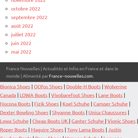
octobre 2022
septembre 2022
août 2022
juillet 2022
juin 2022
mai 2022
France Nouvelles | Actualités et Infos en France et dans le
monde | Alimenté par
France--nouvelles.com
.
Bionica Shoes
|
OOfos Shoes
|
Double-H Boots
|
Wolverine
Canada
|
LOWA Boots
|
Vivobarefoot Shoes
|
Lane Boots
|
Nocona Boots
|
Fizik Shoes
|
Koel Schuhe
|
Camper Schuhe
|
Dexter Bowling Shoes
|
Shyanne Boots
|
Unisa Chaussures
|
Lowa Schuhe
|
Cheap Boots UK
|
Ganter Schuhe
|
Vionic Shoes
|
Roper Boots
|
Maguire Shoes
|
Tony Lama Boots
|
Justin
Cowboy Boots
|
Drew Shoes
|
Hanwag Schuhe
|
Leguano