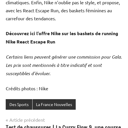
climatiques. Enfin, Nike n’oublie pas le style, et propose,
avec les React Escape Run, des baskets féminines au
carrefour des tendances.
Découvrez ici l’offre Nike sur les
baskets de running
Nike React Escape Run
Certains liens peuvent générer une commission pour Gala.
Les prix sont mentionnés à titre indicatif et sont
susceptibles d’évoluer.
Crédits photos : Nike
Des Sports
La France Nouvelles
Navigation
Article précédent
Test de chaussures | La Curry Flow 9, une course