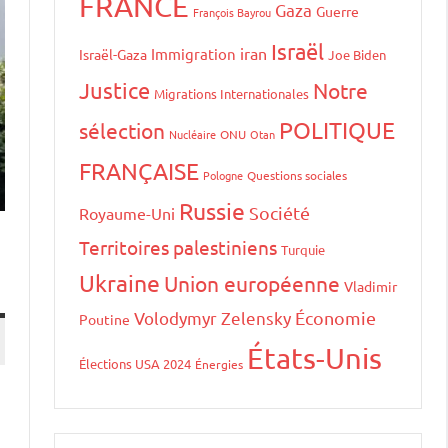
FRANCE
Gaza
Guerre
François Bayrou
Israël
iran
Immigration
Israël-Gaza
Joe Biden
Justice
Notre
Migrations Internationales
POLITIQUE
sélection
Nucléaire
ONU
Otan
FRANÇAISE
Pologne
Questions sociales
Russie
Société
Royaume-Uni
Territoires palestiniens
Turquie
Ukraine
Union européenne
Vladimir
Volodymyr Zelensky
Économie
Poutine
États-Unis
Élections USA 2024
Énergies