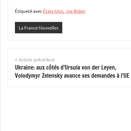
Étiqueté avec
États-Unis
,
Joe Biden
La France Nouvelles
Navigation
Article précédent
Ukraine: aux côtés d’Ursula von der Leyen,
de
Volodymyr Zelensky avance ses demandes à l’UE
l’article