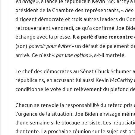
en otage
», a lancé le républicain Kevin McCarthy à 
président de la Chambre des représentants, «
rien
dirigeant démocrate et trois autres leaders du Con
retrouveraient vendredi, ce qu’a confirmé Joe Bide
échange avec la presse.
Il a parlé d’une rencontre
(son)
pouvoir pour éviter
» un défaut de paiement de
arrivé. Ce n’est «
pas une option
», a-t-il martelé.
Le chef des démocrates au Sénat Chuck Schumer a d
républicains, en accusant lui aussi Kevin McCarthy 
conditionne le vote d’un relèvement du plafond de
Chacun se renvoie la responsabilité du retard pris
l’urgence de la situation. Joe Biden envisage mêm
d’une semaine si le blocage persiste. Les négociat
d’entente. La prochaine réunion sur le sujet est p