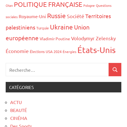
POLITIQUE FRANÇAISE
Otan
Pologne
Questions
Russie
Territoires
Société
Royaume-Uni
sociales
Ukraine
Union
palestiniens
Turquie
européenne
Volodymyr Zelensky
Vladimir Poutine
États-Unis
Économie
Élections USA 2024
Énergies
CATÉGORIES
ACTU
BEAUTÉ
CINÉMA
Des Sports