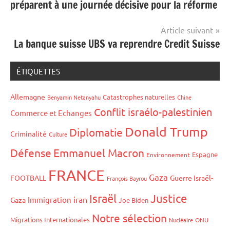
préparent à une journée décisive pour la réforme
l’article
Article suivant
La banque suisse UBS va reprendre Credit Suisse
ÉTIQUETTES
Allemagne
Catastrophes naturelles
Benyamin Netanyahu
Chine
Conflit israélo-palestinien
Commerce et Echanges
Donald Trump
Diplomatie
Criminalité
Culture
Défense
Emmanuel Macron
Espagne
Environnement
FRANCE
Gaza
FOOTBALL
Guerre Israël-
François Bayrou
Israël
Justice
iran
Immigration
Gaza
Joe Biden
Notre sélection
Migrations Internationales
Nucléaire
ONU