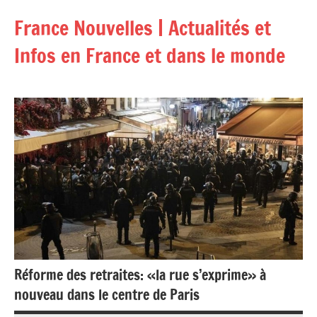
Aller
France Nouvelles | Actualités et
au
contenu
Infos en France et dans le monde
Réforme des retraites: «la rue s’exprime» à
nouveau dans le centre de Paris