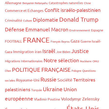
Allemagne
Catastrophes naturelles
Benyamin Netanyahu
Chine
Conflit israélo-palestinien
Commerce et Echanges
Donald Trump
Diplomatie
Criminalité
Culture
Défense
Emmanuel Macron
Espagne
Environnement
FRANCE
Gaza
FOOTBALL
Guerre Israël-
François Bayrou
Israël
Justice
iran
Immigration
Gaza
Joe Biden
Notre sélection
Migrations Internationales
Nucléaire
ONU
POLITIQUE FRANÇAISE
Otan
Pologne
Questions
Russie
Territoires
Société
Royaume-Uni
sociales
Ukraine
Union
palestiniens
Turquie
européenne
Volodymyr Zelensky
Vladimir Poutine
États-Unis