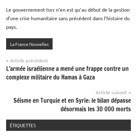
Le gouvernement turc n’en est qu’au début de la gestion
d’une crise humanitaire sans précédent dans l’histoire du
pays.
La France Nouvelles
Navigation
Article précédent
L’armée israélienne a mené une frappe contre un
de
complexe militaire du Hamas à Gaza
l’article
Article suivant
Séisme en Turquie et en Syrie: le bilan dépasse
désormais les 30 000 morts
ÉTIQUETTES