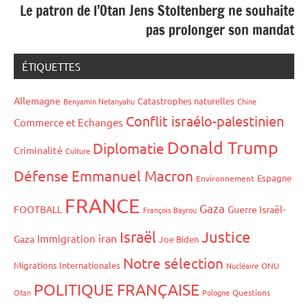
Le patron de l’Otan Jens Stoltenberg ne souhaite
pas prolonger son mandat
ÉTIQUETTES
Allemagne
Catastrophes naturelles
Benyamin Netanyahu
Chine
Conflit israélo-palestinien
Commerce et Echanges
Donald Trump
Diplomatie
Criminalité
Culture
Défense
Emmanuel Macron
Espagne
Environnement
FRANCE
Gaza
FOOTBALL
Guerre Israël-
François Bayrou
Israël
Justice
iran
Immigration
Gaza
Joe Biden
Notre sélection
Migrations Internationales
Nucléaire
ONU
POLITIQUE FRANÇAISE
Otan
Pologne
Questions