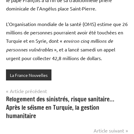
le pape François à la fin de sa traditionnelle prière
dominicale de l’Angélus place Saint-Pierre.
L’Organisation mondiale de la santé (OMS) estime que 26
millions de personnes pourraient avoir été touchées en
Turquie et en Syrie, dont «
environ cinq millions de
personnes vulnérables
», et a lancé samedi un appel
urgent pour collecter 42,8 millions de dollars.
La France Nouvelles
Navigation
Article précédent
Relogement des sinistrés, risque sanitaire…
de
Après le séisme en Turquie, la gestion
l’article
humanitaire
Article suivant