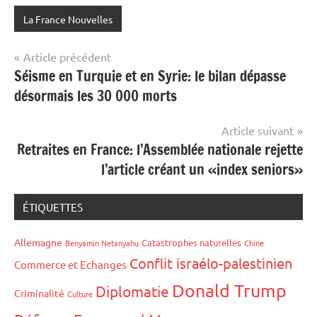
La France Nouvelles
Navigation
Article précédent
Séisme en Turquie et en Syrie: le bilan dépasse
de
désormais les 30 000 morts
l’article
Article suivant
Retraites en France: l’Assemblée nationale rejette
l’article créant un «index seniors»
ÉTIQUETTES
Allemagne
Catastrophes naturelles
Benyamin Netanyahu
Chine
Conflit israélo-palestinien
Commerce et Echanges
Donald Trump
Diplomatie
Criminalité
Culture