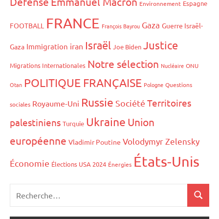
Défense
Emmanuel Macron
Espagne
Environnement
FRANCE
Gaza
FOOTBALL
Guerre Israël-
François Bayrou
Israël
Justice
iran
Immigration
Gaza
Joe Biden
Notre sélection
Migrations Internationales
Nucléaire
ONU
POLITIQUE FRANÇAISE
Otan
Pologne
Questions
Russie
Territoires
Société
Royaume-Uni
sociales
Ukraine
Union
palestiniens
Turquie
européenne
Volodymyr Zelensky
Vladimir Poutine
États-Unis
Économie
Élections USA 2024
Énergies