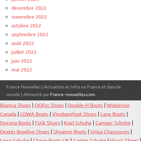
décembre 2022
novembre 2022
octobre 2022
septembre 2022
août 2022
juillet 2022
juin 2022
mai 2022
France Nouvelles | Actualités et Infos en France et dans le
monde | Alimenté par
France--nouvelles.com
.
Bionica Shoes
|
OOfos Shoes
|
Double-H Boots
|
Wolverine
Canada
|
LOWA Boots
|
Vivobarefoot Shoes
|
Lane Boots
|
Nocona Boots
|
Fizik Shoes
|
Koel Schuhe
|
Camper Schuhe
|
Dexter Bowling Shoes
|
Shyanne Boots
|
Unisa Chaussures
|
Lowa Schuhe
|
Cheap Boots UK
|
Ganter Schuhe
|
Vionic Shoes
|