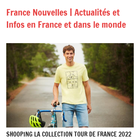
Aller
France Nouvelles | Actualités et
au
contenu
Infos en France et dans le monde
SHOOPING LA COLLECTION TOUR DE FRANCE 2022