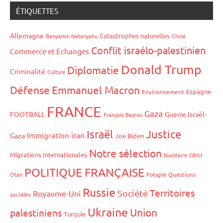
ÉTIQUETTES
Allemagne
Catastrophes naturelles
Benyamin Netanyahu
Chine
Conflit israélo-palestinien
Commerce et Echanges
Donald Trump
Diplomatie
Criminalité
Culture
Défense
Emmanuel Macron
Espagne
Environnement
FRANCE
Gaza
FOOTBALL
Guerre Israël-
François Bayrou
Israël
Justice
iran
Immigration
Gaza
Joe Biden
Notre sélection
Migrations Internationales
Nucléaire
ONU
POLITIQUE FRANÇAISE
Otan
Pologne
Questions
Russie
Territoires
Société
Royaume-Uni
sociales
Ukraine
Union
palestiniens
Turquie