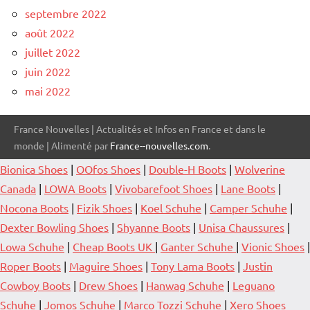
septembre 2022
août 2022
juillet 2022
juin 2022
mai 2022
France Nouvelles | Actualités et Infos en France et dans le
monde | Alimenté par
France--nouvelles.com
.
Bionica Shoes
|
OOfos Shoes
|
Double-H Boots
|
Wolverine
Canada
|
LOWA Boots
|
Vivobarefoot Shoes
|
Lane Boots
|
Nocona Boots
|
Fizik Shoes
|
Koel Schuhe
|
Camper Schuhe
|
Dexter Bowling Shoes
|
Shyanne Boots
|
Unisa Chaussures
|
Lowa Schuhe
|
Cheap Boots UK
|
Ganter Schuhe
|
Vionic Shoes
|
Roper Boots
|
Maguire Shoes
|
Tony Lama Boots
|
Justin
Cowboy Boots
|
Drew Shoes
|
Hanwag Schuhe
|
Leguano
Schuhe
|
Jomos Schuhe
|
Marco Tozzi Schuhe
|
Xero Shoes