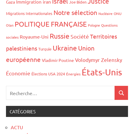
Israël
Justice
iran
Immigration
Gaza
Joe Biden
Notre sélection
Migrations Internationales
Nucléaire
ONU
POLITIQUE FRANÇAISE
Otan
Pologne
Questions
Russie
Territoires
Société
Royaume-Uni
sociales
Ukraine
Union
palestiniens
Turquie
européenne
Volodymyr Zelensky
Vladimir Poutine
États-Unis
Économie
Élections USA 2024
Énergies
CATÉGORIES
ACTU