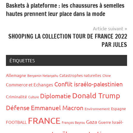
Baskets à plateforme : les chaussures à semelles
de
hautes prennent leur place dans la mode
l’article
Article suivant
SHOOPING LA COLLECTION TOUR DE FRANCE 2022
PAR JULES
ÉTIQUETTES
Allemagne
Catastrophes naturelles
Benyamin Netanyahu
Chine
Conflit israélo-palestinien
Commerce et Echanges
Donald Trump
Diplomatie
Criminalité
Culture
Défense
Emmanuel Macron
Espagne
Environnement
FRANCE
Gaza
FOOTBALL
Guerre Israël-
François Bayrou