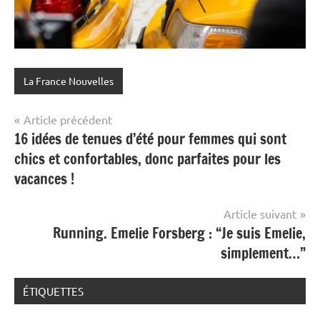
La France Nouvelles
Navigation
Article précédent
16 idées de tenues d’été pour femmes qui sont
de
chics et confortables, donc parfaites pour les
l’article
vacances !
Article suivant
Running. Emelie Forsberg : “Je suis Emelie,
simplement…”
ÉTIQUETTES