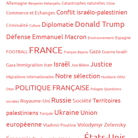
Allemagne
Catastrophes naturelles
Benyamin Netanyahu
Chine
Conflit israélo-palestinien
Commerce et Echanges
Donald Trump
Diplomatie
Criminalité
Culture
Défense
Emmanuel Macron
Espagne
Environnement
FRANCE
Gaza
FOOTBALL
Guerre Israël-
François Bayrou
Israël
Justice
iran
Immigration
Gaza
Joe Biden
Notre sélection
Migrations Internationales
Nucléaire
ONU
POLITIQUE FRANÇAISE
Otan
Pologne
Questions
Russie
Territoires
Société
Royaume-Uni
sociales
Ukraine
Union
palestiniens
Turquie
européenne
Volodymyr Zelensky
Vladimir Poutine
États-Unis