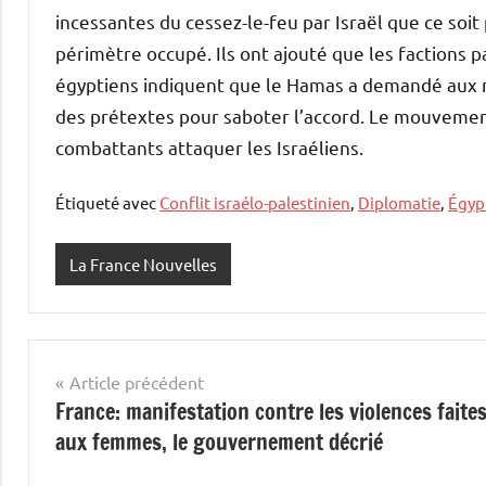
incessantes du cessez-le-feu par Israël que ce so
périmètre occupé. Ils ont ajouté que les factions p
égyptiens indiquent que le Hamas a demandé aux m
des prétextes pour saboter l’accord. Le mouveme
combattants attaquer les Israéliens.
Étiqueté avec
Conflit israélo-palestinien
,
Diplomatie
,
Égyp
La France Nouvelles
Navigation
Article précédent
France: manifestation contre les violences faite
de
aux femmes, le gouvernement décrié
l’article