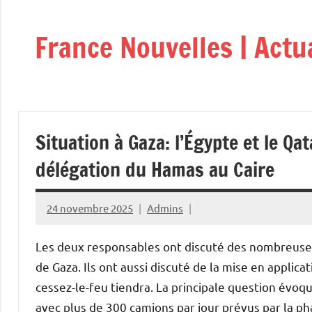
Aller
au
France Nouvelles | Actu
contenu
Situation à Gaza: l’Égypte et le Qa
délégation du Hamas au Caire
24 novembre 2025
Admins
Les deux responsables ont discuté des nombreuses v
de Gaza. Ils ont aussi discuté de la mise en applica
cessez-le-feu tiendra. La principale question évoqu
avec plus de 300 camions par jour prévus par la pha