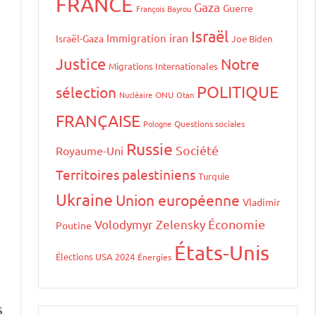
FRANCE
Gaza
Guerre
François Bayrou
Israël
iran
Immigration
Israël-Gaza
Joe Biden
Justice
Notre
Migrations Internationales
POLITIQUE
sélection
Nucléaire
ONU
Otan
FRANÇAISE
Pologne
Questions sociales
Russie
Société
Royaume-Uni
Territoires palestiniens
Turquie
Ukraine
Union européenne
Vladimir
Volodymyr Zelensky
Économie
Poutine
États-Unis
Élections USA 2024
Énergies
s