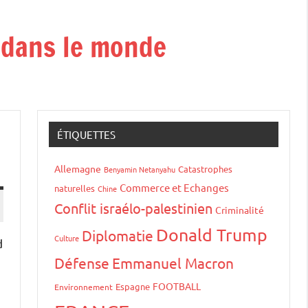
t dans le monde
ÉTIQUETTES
Allemagne
Catastrophes
Benyamin Netanyahu
Commerce et Echanges
naturelles
Chine
Conflit israélo-palestinien
Criminalité
Donald Trump
Diplomatie
Culture
d
Défense
Emmanuel Macron
FOOTBALL
Espagne
Environnement