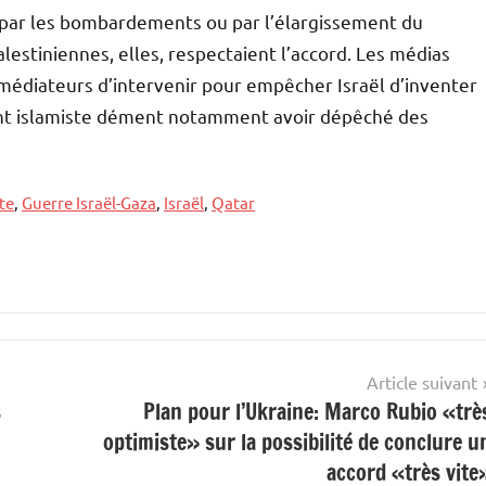
it par les bombardements ou par l’élargissement du
alestiniennes, elles, respectaient l’accord. Les médias
édiateurs d’intervenir pour empêcher Israël d’inventer
nt islamiste dément notamment avoir dépêché des
te
,
Guerre Israël-Gaza
,
Israël
,
Qatar
Article suivant
s
Plan pour l’Ukraine: Marco Rubio «trè
optimiste» sur la possibilité de conclure u
accord «très vite