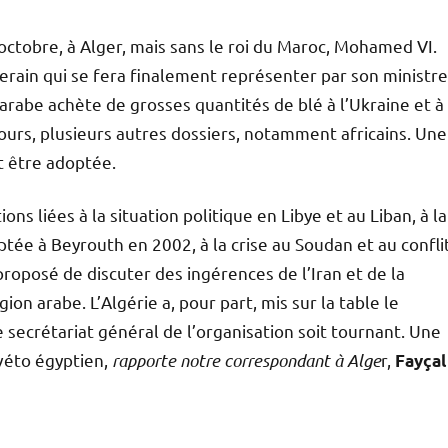
octobre, à Alger, mais sans le roi du Maroc, Mohamed VI.
verain qui se fera finalement représenter par son ministre
rabe achète de grosses quantités de blé à l’Ukraine et à
jours, plusieurs autres dossiers, notamment africains. Une
t être adoptée.
s liées à la situation politique en Libye et au Liban, à la
optée à Beyrouth en 2002, à la crise au Soudan et au confli
roposé de discuter des ingérences de l’Iran et de la
ion arabe. L’Algérie a, pour part, mis sur la table le
 secrétariat général de l’organisation soit tournant. Une
 véto égyptien,
rapporte
notre correspondant à Alge
r,
Fayçal