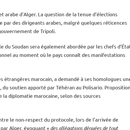
et arabe d’Alger. La question de la tenue d’élections
hée par des dirigeants arabes, malgré quelques réticences
 gouvernement de Tripoli.
le du Soudan sera également abordée par les chefs d’Éta
tionnel au moment où le pays connaît des manifestations
ires étrangères marocain, a demandé à ses homologues un
, du soutien apporté par Téhéran au Polisario. Propositio
e la diplomatie marocaine, selon des sources
tre le non-respect du protocole, lors de l’arrivée de
i par Alger, évoquant «
des allégations dénuées de tout