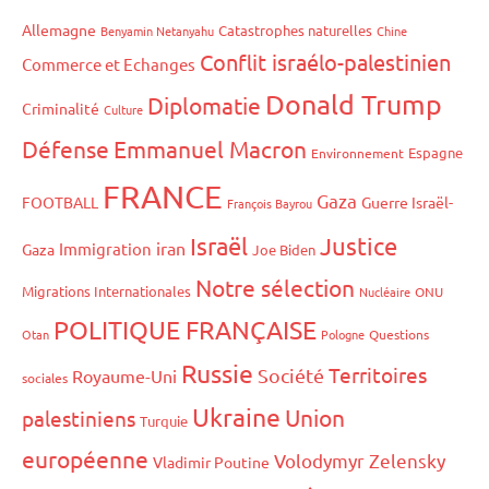
Allemagne
Catastrophes naturelles
Benyamin Netanyahu
Chine
Conflit israélo-palestinien
Commerce et Echanges
Donald Trump
Diplomatie
Criminalité
Culture
Défense
Emmanuel Macron
Espagne
Environnement
FRANCE
Gaza
FOOTBALL
Guerre Israël-
François Bayrou
Israël
Justice
iran
Immigration
Gaza
Joe Biden
Notre sélection
Migrations Internationales
Nucléaire
ONU
POLITIQUE FRANÇAISE
Otan
Pologne
Questions
Russie
Territoires
Société
Royaume-Uni
sociales
Ukraine
Union
palestiniens
Turquie
européenne
Volodymyr Zelensky
Vladimir Poutine