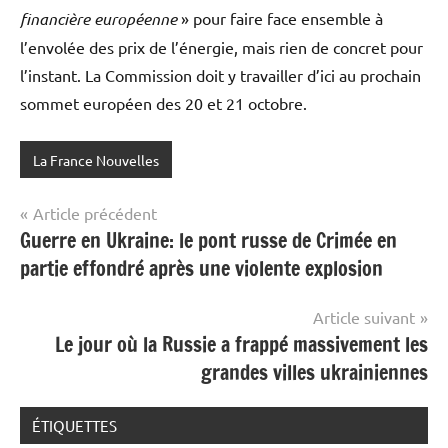
financière européenne
» pour faire face ensemble à
l’envolée des prix de l’énergie, mais rien de concret pour
l’instant. La Commission doit y travailler d’ici au prochain
sommet européen des 20 et 21 octobre.
La France Nouvelles
Navigation
Article précédent
Guerre en Ukraine: le pont russe de Crimée en
de
partie effondré après une violente explosion
l’article
Article suivant
Le jour où la Russie a frappé massivement les
grandes villes ukrainiennes
ÉTIQUETTES