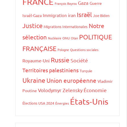
FRANCE
Gaza
Guerre
François Bayrou
Israël
iran
Immigration
Israël-Gaza
Joe Biden
Justice
Notre
Migrations Internationales
POLITIQUE
sélection
Nucléaire
ONU
Otan
FRANÇAISE
Pologne
Questions sociales
Russie
Société
Royaume-Uni
Territoires palestiniens
Turquie
Ukraine
Union européenne
Vladimir
Volodymyr Zelensky
Économie
Poutine
États-Unis
Élections USA 2024
Énergies