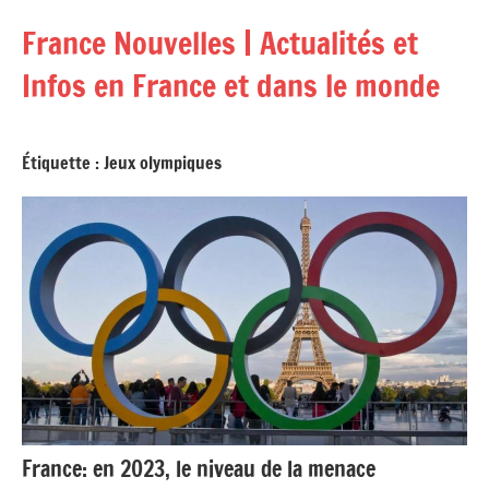
Aller
France Nouvelles | Actualités et
au
contenu
Infos en France et dans le monde
Étiquette :
Jeux olympiques
France: en 2023, le niveau de la menace