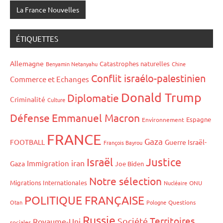
La France Nouvelles
ÉTIQUETTES
Allemagne
Catastrophes naturelles
Benyamin Netanyahu
Chine
Conflit israélo-palestinien
Commerce et Echanges
Donald Trump
Diplomatie
Criminalité
Culture
Défense
Emmanuel Macron
Espagne
Environnement
FRANCE
Gaza
FOOTBALL
Guerre Israël-
François Bayrou
Israël
Justice
iran
Immigration
Gaza
Joe Biden
Notre sélection
Migrations Internationales
Nucléaire
ONU
POLITIQUE FRANÇAISE
Otan
Pologne
Questions
Russie
Territoires
Société
Royaume-Uni
sociales