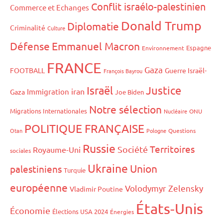
Conflit israélo-palestinien
Commerce et Echanges
Donald Trump
Diplomatie
Criminalité
Culture
Défense
Emmanuel Macron
Espagne
Environnement
FRANCE
Gaza
FOOTBALL
Guerre Israël-
François Bayrou
Israël
Justice
iran
Immigration
Gaza
Joe Biden
Notre sélection
Migrations Internationales
Nucléaire
ONU
POLITIQUE FRANÇAISE
Otan
Pologne
Questions
Russie
Territoires
Société
Royaume-Uni
sociales
Ukraine
Union
palestiniens
Turquie
européenne
Volodymyr Zelensky
Vladimir Poutine
États-Unis
Économie
Élections USA 2024
Énergies