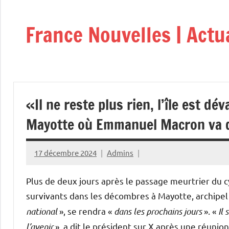
Aller
au
France Nouvelles | Actu
contenu
«Il ne reste plus rien, l’île est dé
Mayotte où Emmanuel Macron va dé
17 décembre 2024
Admins
Plus de deux jours après le passage meurtrier du c
survivants dans les décombres à Mayotte, archipe
national
», se rendra «
dans les prochains jours
». «
Il
l’avenir
», a dit le président sur X après une réuni