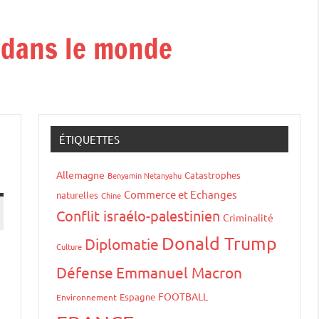
t dans le monde
ÉTIQUETTES
Allemagne
Catastrophes
Benyamin Netanyahu
Commerce et Echanges
naturelles
Chine
Conflit israélo-palestinien
Criminalité
Donald Trump
Diplomatie
Culture
s
Défense
Emmanuel Macron
FOOTBALL
Espagne
Environnement