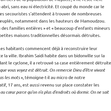
-abri, sans eau ni électricité. Et coupé du monde car le
Les secouristes s’attendent à trouver de nombreuses
s peuplés, notamment dans les hauteurs de Mamoudzou.
 « des familles entières » et « beaucoup d’enfants mineurs
s petites maisons traditionnelles désormais détruites.
, les habitants commencent déjà à reconstruire leur
a ville. Ibrahim Saidi habite dans un bidonville sur la
ant le cyclone, il a retrouvé sa case entièrement détruite
que vous voyez est détruit. On remercie Dieu d’être vivant
pas les mots
», témoigne-t-il au micro de notre
if, 17 ans, est aussi revenu sur place constater les
u cœur parce qu’on n’a plus d’endroits où dormir. On ne sait