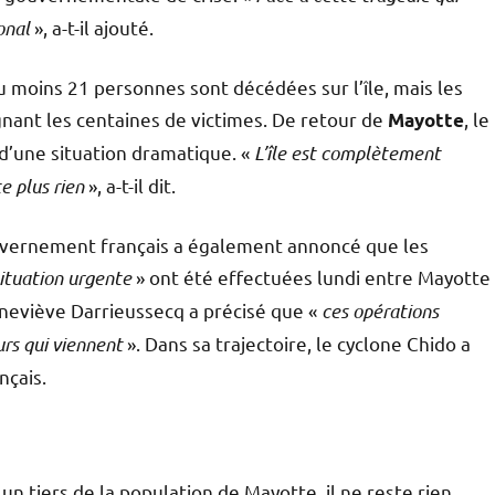
ional
», a-t-il ajouté.
au moins 21 personnes sont décédées sur l’île, mais les
ignant les centaines de victimes. De retour de
, le
Mayotte
 d’une situation dramatique. «
L’île est complètement
te plus rien
», a-t-il dit.
gouvernement français a également annoncé que les
situation urgente
» ont été effectuées lundi entre Mayotte
eneviève Darrieussecq a précisé que «
ces opérations
urs qui viennent
». Dans sa trajectoire, le cyclone Chido a
nçais.
un tiers de la population de Mayotte, il ne reste rien.