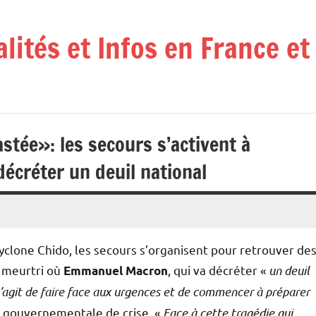
alités et Infos en France e
vastée»: les secours s’activent à
créter un deuil national
yclone Chido, les secours s’organisent pour retrouver de
l meurtri où
, qui va décréter «
un deuil
Emmanuel Macron
 s’agit de faire face aux urgences et de commencer à préparer
on gouvernementale de crise. «
Face à cette tragédie qui