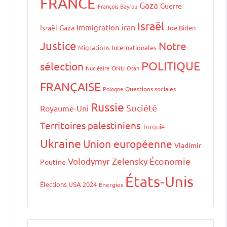
FRANCE
Gaza
Guerre
François Bayrou
Israël
iran
Immigration
Israël-Gaza
Joe Biden
Justice
Notre
Migrations Internationales
POLITIQUE
sélection
Nucléaire
ONU
Otan
FRANÇAISE
Pologne
Questions sociales
Russie
Société
Royaume-Uni
Territoires palestiniens
Turquie
Ukraine
Union européenne
Vladimir
Volodymyr Zelensky
Économie
Poutine
États-Unis
Élections USA 2024
Énergies