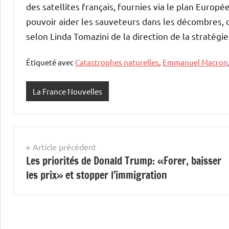
des satellites français, fournies via le plan Eur
pouvoir aider les sauveteurs dans les décombres, 
selon Linda Tomazini de la direction de la stratégie
Étiqueté avec
Catastrophes naturelles
,
Emmanuel Macron
La France Nouvelles
Navigation
Article précédent
Les priorités de Donald Trump: «Forer, baisser
de
les prix» et stopper l’immigration
l’article