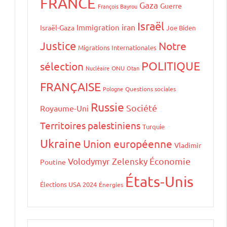
FRANCE
Gaza
Guerre
François Bayrou
Israël
iran
Immigration
Israël-Gaza
Joe Biden
Justice
Notre
Migrations Internationales
POLITIQUE
sélection
Nucléaire
ONU
Otan
FRANÇAISE
Pologne
Questions sociales
Russie
Société
Royaume-Uni
Territoires palestiniens
Turquie
Ukraine
Union européenne
Vladimir
Volodymyr Zelensky
Économie
Poutine
États-Unis
Élections USA 2024
Énergies