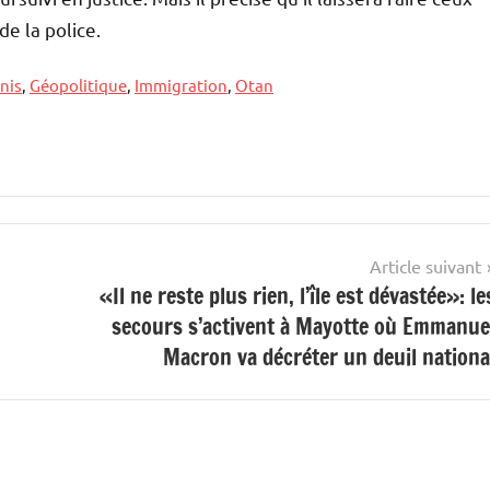
e la police.
nis
,
Géopolitique
,
Immigration
,
Otan
Article suivant
«Il ne reste plus rien, l’île est dévastée»: le
secours s’activent à Mayotte où Emmanue
Macron va décréter un deuil nationa