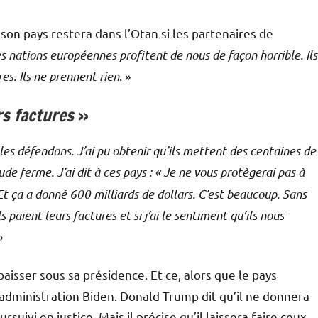
on pays restera dans l’Otan si les partenaires de
s nations européennes profitent de nous de façon horrible. Ils
es. Ils ne prennent rien
. »
urs factures
»
 les défendons. J’ai pu obtenir qu’ils mettent des centaines de
ude ferme. J’ai dit à ces pays : « Je ne vous protègerai pas à
t ça a donné 600 milliards de dollars. C’est beaucoup. Sans
 paient leurs factures et si j’ai le sentiment qu’ils nous
»
isser sous sa présidence. Et ce, alors que le pays
l’administration Biden. Donald Trump dit qu’il ne donnera
suivi en justice. Mais il précise qu’il laissera faire ceux