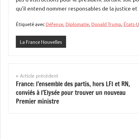
qu’il entend nommer responsables de la justice et d
Étiqueté avec
Défense
,
Diplomatie
,
Donald Trump
,
États-U
La France Nouvelles
Navigation
Article précédent
France: l’ensemble des partis, hors LFI et RN,
de
conviés à l’Elysée pour trouver un nouveau
l’article
Premier ministre