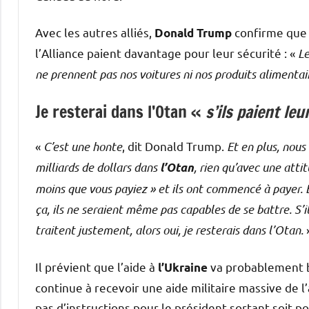
Avec les autres alliés,
confirme que s
Donald Trump
l’Alliance paient davantage pour leur sécurité : «
Le
ne prennent pas nos voitures ni nos produits alimentair
Je resterai dans l’Otan «
s’ils paient le
«
C’est une honte
, dit Donald Trump.
Et en plus, nous
milliards de dollars dans
, rien qu’avec une attit
l’Otan
moins que vous payiez » et ils ont commencé à payer. E
ça, ils ne seraient même pas capables de se battre. S’ils
traitent justement, alors oui, je resterais dans l’Otan.
Il prévient que l’aide à
va probablement ba
l’Ukraine
continue à recevoir une aide militaire massive de 
pas d’instructions pour le président sortant soit pour