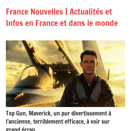
Aller
France Nouvelles | Actualités et
au
contenu
Infos en France et dans le monde
Top Gun, Maverick, un pur divertissement à
l’ancienne, terriblement efficace, à voir sur
grand écran