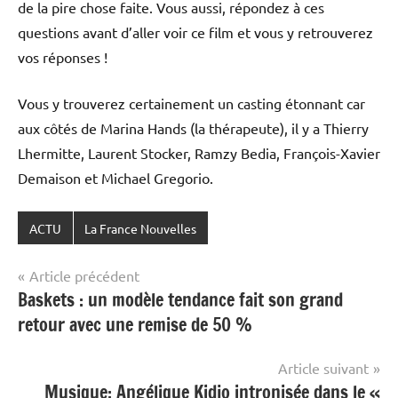
de la pire chose faite. Vous aussi, répondez à ces
questions avant d’aller voir ce film et vous y retrouverez
vos réponses !
Vous y trouverez certainement un casting étonnant car
aux côtés de Marina Hands (la thérapeute), il y a Thierry
Lhermitte, Laurent Stocker, Ramzy Bedia, François-Xavier
Demaison et Michael Gregorio.
ACTU
La France Nouvelles
Navigation
Article précédent
Baskets : un modèle tendance fait son grand
de
retour avec une remise de 50 %
l’article
Article suivant
Musique: Angélique Kidjo intronisée dans le «