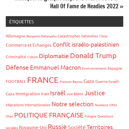
Hall Of Fame de Headies 2022 »
ÉTIQUETTES
Allemagne
Catastrophes naturelles
Benyamin Netanyahu
Chine
Conflit israélo-palestinien
Commerce et Echanges
Donald Trump
Diplomatie
Criminalité
Culture
Défense
Emmanuel Macron
Espagne
Environnement
FRANCE
Gaza
FOOTBALL
Guerre Israël-
François Bayrou
Israël
Justice
iran
Immigration
Gaza
Joe Biden
Notre sélection
Migrations Internationales
Nucléaire
ONU
POLITIQUE FRANÇAISE
Otan
Pologne
Questions
Russie
Territoires
Société
Royaume-Uni
sociales