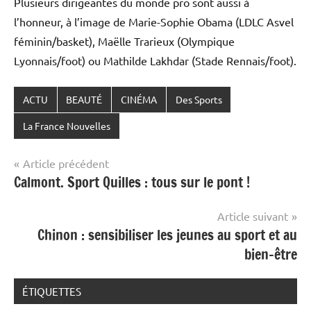
Plusieurs dirigeantes du monde pro sont aussi à
l’honneur, à l’image de Marie-Sophie Obama (LDLC Asvel
féminin/basket), Maëlle Trarieux (Olympique
Lyonnais/foot) ou Mathilde Lakhdar (Stade Rennais/foot).
ACTU
BEAUTÉ
CINÉMA
Des Sports
La France Nouvelles
Navigation
Article précédent
Calmont. Sport Quilles : tous sur le pont !
de
l’article
Article suivant
Chinon : sensibiliser les jeunes au sport et au
bien-être
ÉTIQUETTES