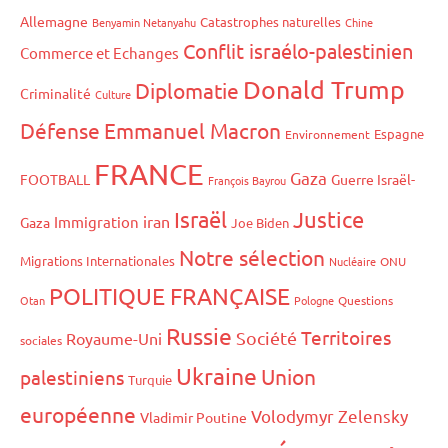
Allemagne
Catastrophes naturelles
Benyamin Netanyahu
Chine
Conflit israélo-palestinien
Commerce et Echanges
Donald Trump
Diplomatie
Criminalité
Culture
Défense
Emmanuel Macron
Espagne
Environnement
FRANCE
Gaza
FOOTBALL
Guerre Israël-
François Bayrou
Israël
Justice
iran
Immigration
Gaza
Joe Biden
Notre sélection
Migrations Internationales
Nucléaire
ONU
POLITIQUE FRANÇAISE
Otan
Pologne
Questions
Russie
Territoires
Société
Royaume-Uni
sociales
Ukraine
Union
palestiniens
Turquie
européenne
Volodymyr Zelensky
Vladimir Poutine