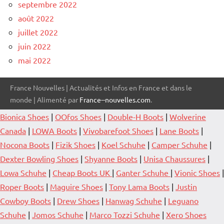
septembre 2022
août 2022
juillet 2022
juin 2022
mai 2022
France Nouvelles | Actualités et Infos en France et dans le
monde | Alimenté par
France--nouvelles.com
.
Bionica Shoes
|
OOfos Shoes
|
Double-H Boots
|
Wolverine
Canada
|
LOWA Boots
|
Vivobarefoot Shoes
|
Lane Boots
|
Nocona Boots
|
Fizik Shoes
|
Koel Schuhe
|
Camper Schuhe
|
Dexter Bowling Shoes
|
Shyanne Boots
|
Unisa Chaussures
|
Lowa Schuhe
|
Cheap Boots UK
|
Ganter Schuhe
|
Vionic Shoes
|
Roper Boots
|
Maguire Shoes
|
Tony Lama Boots
|
Justin
Cowboy Boots
|
Drew Shoes
|
Hanwag Schuhe
|
Leguano
Schuhe
|
Jomos Schuhe
|
Marco Tozzi Schuhe
|
Xero Shoes