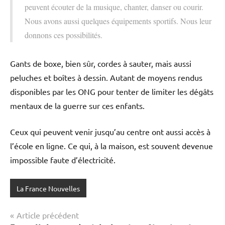
peuvent écouter de la musique, chanter, danser ou courir.
Nous avons aussi quelques équipements sportifs. Nous leur
donnons ces possibilités.
Gants de boxe, bien sûr, cordes à sauter, mais aussi
peluches et boîtes à dessin. Autant de moyens rendus
disponibles par les ONG pour tenter de limiter les dégâts
mentaux de la guerre sur ces enfants.
Ceux qui peuvent venir jusqu’au centre ont aussi accès à
l’école en ligne. Ce qui, à la maison, est souvent devenue
impossible faute d’électricité.
La France Nouvelles
Navigation
Article précédent