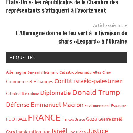
Etats-Unis: les républicains de la Chambre des
de
représentants s’attaquent à l’avortement
l’article
Article suivant
L’Allemagne donne le feu vert à la livraison de
chars «Leopard» à l’Ukraine
ÉTIQUETTES
Allemagne
Catastrophes naturelles
Benyamin Netanyahu
Chine
Conflit israélo-palestinien
Commerce et Echanges
Donald Trump
Diplomatie
Criminalité
Culture
Défense
Emmanuel Macron
Espagne
Environnement
FRANCE
Gaza
FOOTBALL
Guerre Israël-
François Bayrou
Israël
Justice
iran
Immigration
Gaza
Joe Biden