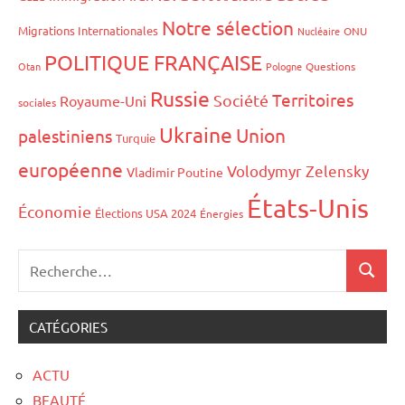
Notre sélection
Migrations Internationales
Nucléaire
ONU
POLITIQUE FRANÇAISE
Otan
Pologne
Questions
Russie
Territoires
Société
Royaume-Uni
sociales
Ukraine
Union
palestiniens
Turquie
européenne
Volodymyr Zelensky
Vladimir Poutine
États-Unis
Économie
Élections USA 2024
Énergies
CATÉGORIES
ACTU
BEAUTÉ