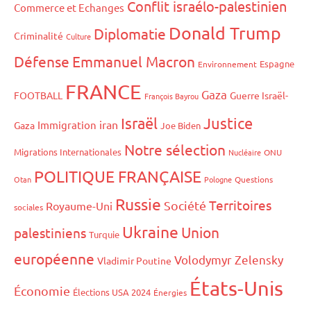
Conflit israélo-palestinien
Commerce et Echanges
Donald Trump
Diplomatie
Criminalité
Culture
Défense
Emmanuel Macron
Espagne
Environnement
FRANCE
Gaza
FOOTBALL
Guerre Israël-
François Bayrou
Israël
Justice
iran
Immigration
Gaza
Joe Biden
Notre sélection
Migrations Internationales
Nucléaire
ONU
POLITIQUE FRANÇAISE
Otan
Pologne
Questions
Russie
Territoires
Société
Royaume-Uni
sociales
Ukraine
Union
palestiniens
Turquie
européenne
Volodymyr Zelensky
Vladimir Poutine
États-Unis
Économie
Élections USA 2024
Énergies