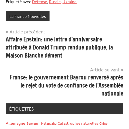
Étiqueté avec
Défense
,
Russie
,
Ukraine
La France Nouvelles
Navigation
Article précédent
Affaire Epstein: une lettre d’anniversaire
de
attribuée à Donald Trump rendue publique, la
l’article
Maison Blanche dément
Article suivant
France: le gouvernement Bayrou renversé après
le rejet du vote de confiance de l’Assemblée
nationale
ÉTIQUETTES
Allemagne
Catastrophes naturelles
Benyamin Netanyahu
Chine