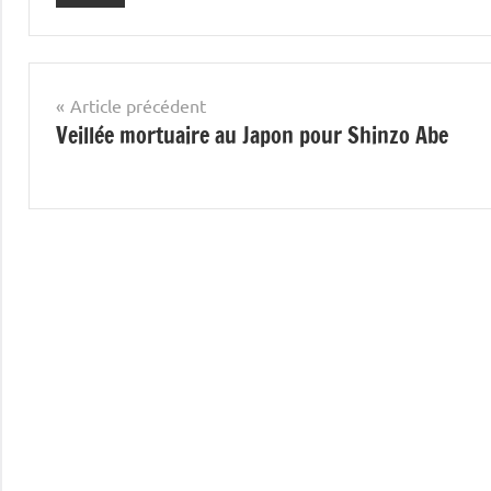
Navigation
Article précédent
Veillée mortuaire au Japon pour Shinzo Abe
de
l’article