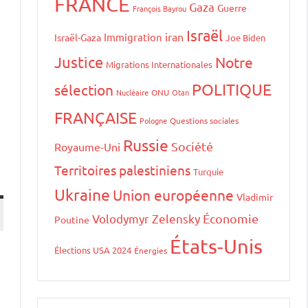
FRANCE
Gaza
Guerre
François Bayrou
Israël
iran
Immigration
Israël-Gaza
Joe Biden
Justice
Notre
Migrations Internationales
POLITIQUE
sélection
Nucléaire
ONU
Otan
FRANÇAISE
Pologne
Questions sociales
Russie
Société
Royaume-Uni
Territoires palestiniens
Turquie
Ukraine
Union européenne
Vladimir
Volodymyr Zelensky
Économie
Poutine
États-Unis
Élections USA 2024
Énergies