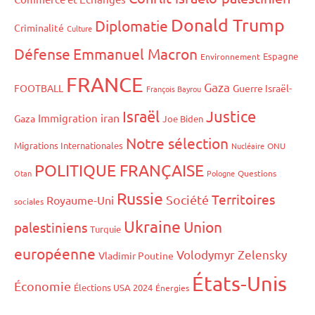
Donald Trump
Diplomatie
Criminalité
Culture
Défense
Emmanuel Macron
Espagne
Environnement
FRANCE
Gaza
FOOTBALL
Guerre Israël-
François Bayrou
Israël
Justice
iran
Immigration
Gaza
Joe Biden
Notre sélection
Migrations Internationales
Nucléaire
ONU
POLITIQUE FRANÇAISE
Otan
Pologne
Questions
Russie
Territoires
Société
Royaume-Uni
sociales
Ukraine
Union
palestiniens
Turquie
européenne
Volodymyr Zelensky
Vladimir Poutine
États-Unis
Économie
Élections USA 2024
Énergies