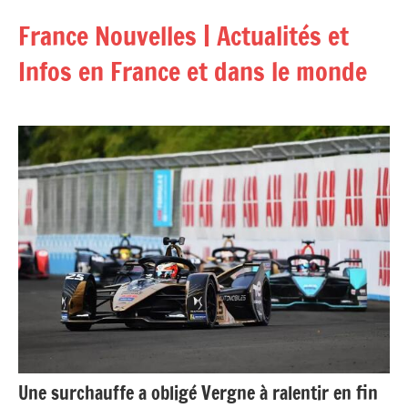
Aller
France Nouvelles | Actualités et
au
contenu
Infos en France et dans le monde
Une surchauffe a obligé Vergne à ralentir en fin