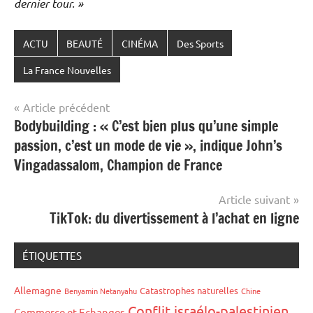
dernier tour. »
ACTU
BEAUTÉ
CINÉMA
Des Sports
La France Nouvelles
Navigation
Article précédent
Bodybuilding : « C’est bien plus qu’une simple
de
passion, c’est un mode de vie », indique John’s
l’article
Vingadassalom, Champion de France
Article suivant
TikTok: du divertissement à l’achat en ligne
ÉTIQUETTES
Allemagne
Catastrophes naturelles
Benyamin Netanyahu
Chine
Conflit israélo-palestinien
Commerce et Echanges