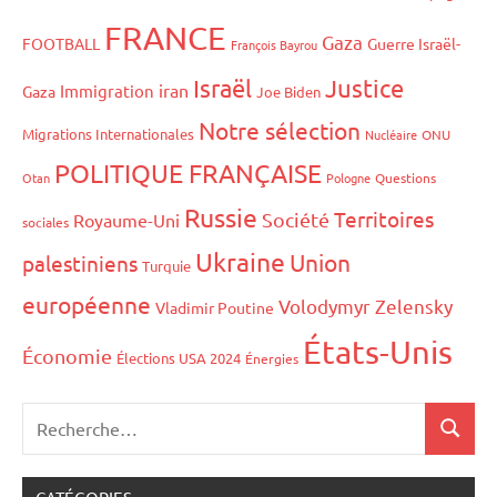
FRANCE
Gaza
FOOTBALL
Guerre Israël-
François Bayrou
Israël
Justice
iran
Immigration
Gaza
Joe Biden
Notre sélection
Migrations Internationales
Nucléaire
ONU
POLITIQUE FRANÇAISE
Otan
Pologne
Questions
Russie
Territoires
Société
Royaume-Uni
sociales
Ukraine
Union
palestiniens
Turquie
européenne
Volodymyr Zelensky
Vladimir Poutine
États-Unis
Économie
Élections USA 2024
Énergies