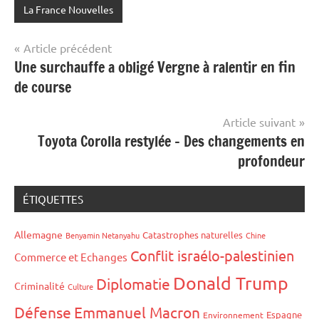
La France Nouvelles
Navigation
Article précédent
Une surchauffe a obligé Vergne à ralentir en fin
de
de course
l’article
Article suivant
Toyota Corolla restylée – Des changements en
profondeur
ÉTIQUETTES
Allemagne
Catastrophes naturelles
Benyamin Netanyahu
Chine
Conflit israélo-palestinien
Commerce et Echanges
Donald Trump
Diplomatie
Criminalité
Culture
Défense
Emmanuel Macron
Espagne
Environnement