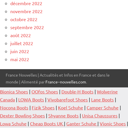
décembre 2022
novembre 2022
octobre 2022
septembre 2022
août 2022
juillet 2022
juin 2022
mai 2022
France Nouvelles | Actualités et Infos en France et dans le
monde | Alimenté par
France--nouvelles.com
.
Bionica Shoes
|
OOfos Shoes
|
Double-H Boots
|
Wolverine
Canada
|
LOWA Boots
|
Vivobarefoot Shoes
|
Lane Boots
|
Nocona Boots
|
Fizik Shoes
|
Koel Schuhe
|
Camper Schuhe
|
Dexter Bowling Shoes
|
Shyanne Boots
|
Unisa Chaussures
|
Lowa Schuhe
|
Cheap Boots UK
|
Ganter Schuhe
|
Vionic Shoes
|