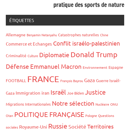
pratique des sports de nature
ÉTIQUETTES
Allemagne
Catastrophes naturelles
Benyamin Netanyahu
Chine
Conflit israélo-palestinien
Commerce et Echanges
Donald Trump
Diplomatie
Criminalité
Culture
Défense
Emmanuel Macron
Espagne
Environnement
FRANCE
Gaza
FOOTBALL
Guerre Israël-
François Bayrou
Israël
Justice
iran
Immigration
Gaza
Joe Biden
Notre sélection
Migrations Internationales
Nucléaire
ONU
POLITIQUE FRANÇAISE
Otan
Pologne
Questions
Russie
Territoires
Société
Royaume-Uni
sociales