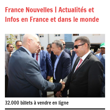
Aller
France Nouvelles | Actualités et
au
contenu
Infos en France et dans le monde
32.000 billets à vendre en ligne