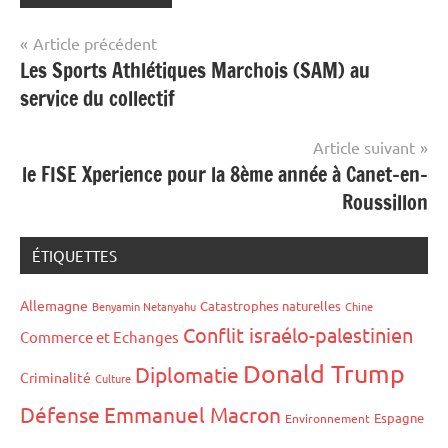
Navigation
Article précédent
Les Sports Athlétiques Marchois (SAM) au
de
service du collectif
l’article
Article suivant
le FISE Xperience pour la 8ème année à Canet-en-
Roussillon
ÉTIQUETTES
Allemagne
Catastrophes naturelles
Benyamin Netanyahu
Chine
Conflit israélo-palestinien
Commerce et Echanges
Donald Trump
Diplomatie
Criminalité
Culture
Défense
Emmanuel Macron
Espagne
Environnement