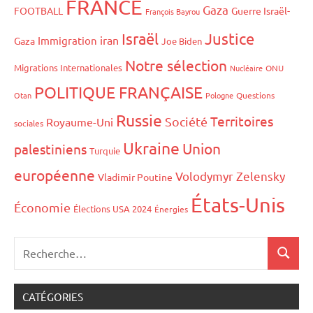
FRANCE
Gaza
FOOTBALL
Guerre Israël-
François Bayrou
Israël
Justice
iran
Immigration
Gaza
Joe Biden
Notre sélection
Migrations Internationales
Nucléaire
ONU
POLITIQUE FRANÇAISE
Otan
Pologne
Questions
Russie
Territoires
Société
Royaume-Uni
sociales
Ukraine
Union
palestiniens
Turquie
européenne
Volodymyr Zelensky
Vladimir Poutine
États-Unis
Économie
Élections USA 2024
Énergies
CATÉGORIES