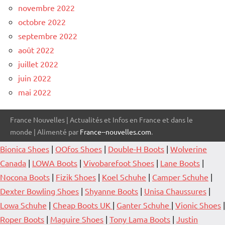
novembre 2022
octobre 2022
septembre 2022
août 2022
juillet 2022
juin 2022
mai 2022
France Nouvelles | Actualités et Infos en France et dans le
monde | Alimenté par
France--nouvelles.com
.
Bionica Shoes
|
OOfos Shoes
|
Double-H Boots
|
Wolverine
Canada
|
LOWA Boots
|
Vivobarefoot Shoes
|
Lane Boots
|
Nocona Boots
|
Fizik Shoes
|
Koel Schuhe
|
Camper Schuhe
|
Dexter Bowling Shoes
|
Shyanne Boots
|
Unisa Chaussures
|
Lowa Schuhe
|
Cheap Boots UK
|
Ganter Schuhe
|
Vionic Shoes
|
Roper Boots
|
Maguire Shoes
|
Tony Lama Boots
|
Justin