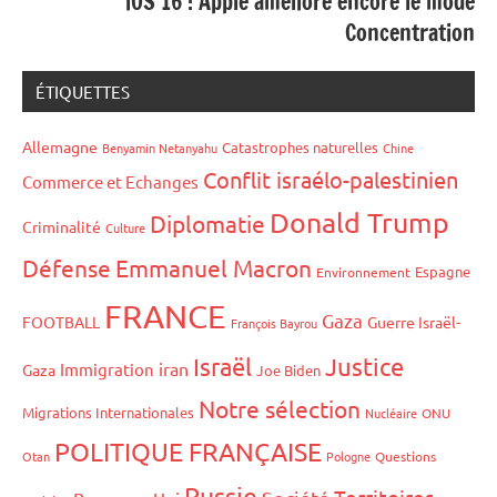
iOS 16 : Apple améliore encore le mode
Concentration
ÉTIQUETTES
Allemagne
Catastrophes naturelles
Benyamin Netanyahu
Chine
Conflit israélo-palestinien
Commerce et Echanges
Donald Trump
Diplomatie
Criminalité
Culture
Défense
Emmanuel Macron
Espagne
Environnement
FRANCE
Gaza
FOOTBALL
Guerre Israël-
François Bayrou
Israël
Justice
iran
Immigration
Gaza
Joe Biden
Notre sélection
Migrations Internationales
Nucléaire
ONU
POLITIQUE FRANÇAISE
Otan
Pologne
Questions
Russie