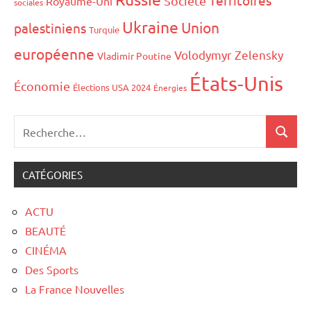
Territoires
Société
Royaume-Uni
sociales
Ukraine
Union
palestiniens
Turquie
européenne
Volodymyr Zelensky
Vladimir Poutine
États-Unis
Économie
Élections USA 2024
Énergies
CATÉGORIES
ACTU
BEAUTÉ
CINÉMA
Des Sports
La France Nouvelles