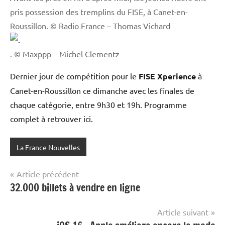
pris possession des tremplins du FISE, à Canet-en-
Roussillon. © Radio France – Thomas Vichard
. © Maxppp – Michel Clementz
Dernier jour de compétition pour le
FISE Xperience
à
Canet-en-Roussillon ce dimanche avec les finales de
chaque catégorie, entre 9h30 et 19h. Programme
complet à retrouver ici.
La France Nouvelles
Navigation
Article précédent
32.000 billets à vendre en ligne
de
l’article
Article suivant