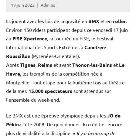
19 juin 2022
Admins
Ils jouent avec les lois de la gravité en
BMX
et en
roller
.
Environ 150 riders participent depuis ce vendredi 17 juin
au
FISE Xperience
, la tournée du FISE, le Festival
International des Sports Extrêmes à
Canet-en-
Roussillon
(Pyrénées-Orientales).
Après
Tignes
,
Reims
et avant
Thonon-les-Bains
et
Le
Havre
, les tremplins de la compétition née à
Montpellier font étape pour la huitième fois au théâtre
de la mer.
15.000 spectateurs
sont attendus sur
l’ensemble du week-end.
Le BMX est une épreuve olympique depuis les
JO de
Pékin
à l’été 2008. De quoi donner du crédit et encore
plus de visibilité à la discipline. «
Il y a beaucoup de