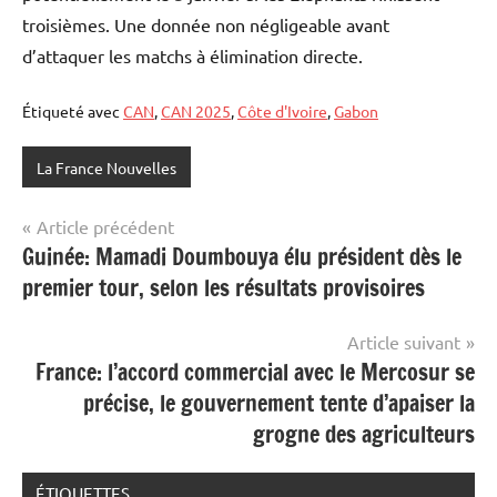
troisièmes. Une donnée non négligeable avant
d’attaquer les matchs à élimination directe.
Étiqueté avec
CAN
,
CAN 2025
,
Côte d'Ivoire
,
Gabon
La France Nouvelles
Navigation
Article précédent
Guinée: Mamadi Doumbouya élu président dès le
de
premier tour, selon les résultats provisoires
l’article
Article suivant
France: l’accord commercial avec le Mercosur se
précise, le gouvernement tente d’apaiser la
grogne des agriculteurs
ÉTIQUETTES