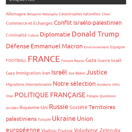
Allemagne
Catastrophes naturelles
Benyamin Netanyahu
Chine
Conflit israélo-palestinien
Commerce et Echanges
Donald Trump
Diplomatie
Criminalité
Culture
Défense
Emmanuel Macron
Espagne
Environnement
FRANCE
Gaza
FOOTBALL
Guerre Israël-
François Bayrou
Israël
Justice
iran
Immigration
Gaza
Joe Biden
Notre sélection
Migrations Internationales
Nucléaire
ONU
POLITIQUE FRANÇAISE
Otan
Pologne
Questions
Russie
Territoires
Société
Royaume-Uni
sociales
Ukraine
Union
palestiniens
Turquie
européenne
Volodymyr Zelensky
Vladimir Poutine