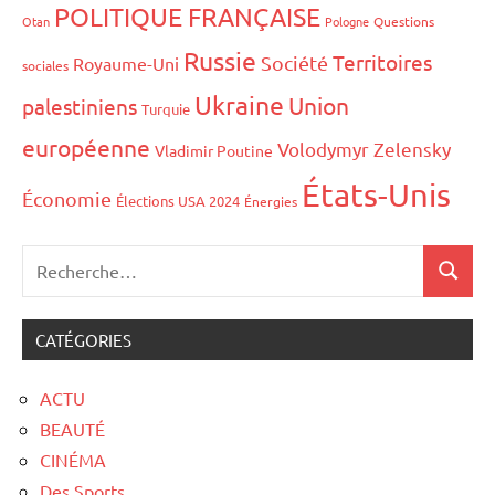
POLITIQUE FRANÇAISE
Otan
Pologne
Questions
Russie
Territoires
Société
Royaume-Uni
sociales
Ukraine
Union
palestiniens
Turquie
européenne
Volodymyr Zelensky
Vladimir Poutine
États-Unis
Économie
Élections USA 2024
Énergies
CATÉGORIES
ACTU
BEAUTÉ
CINÉMA
Des Sports