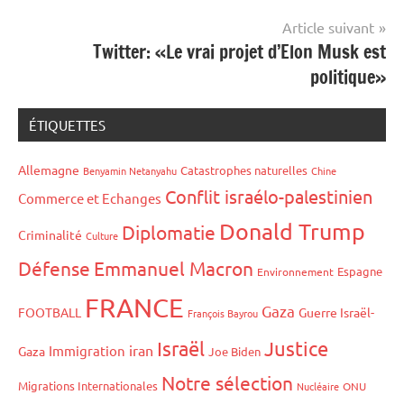
Article suivant
Twitter: «Le vrai projet d’Elon Musk est
politique»
ÉTIQUETTES
Allemagne
Catastrophes naturelles
Benyamin Netanyahu
Chine
Conflit israélo-palestinien
Commerce et Echanges
Donald Trump
Diplomatie
Criminalité
Culture
Défense
Emmanuel Macron
Espagne
Environnement
FRANCE
Gaza
FOOTBALL
Guerre Israël-
François Bayrou
Israël
Justice
iran
Immigration
Gaza
Joe Biden
Notre sélection
Migrations Internationales
Nucléaire
ONU