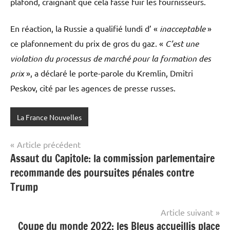
plafond, craignant que cela fasse fuir les fournisseurs.
En réaction, la Russie a qualifié lundi d’ «
inacceptable
»
ce plafonnement du prix de gros du gaz. «
C’est une
violation du processus de marché pour la formation des
prix
», a déclaré le porte-parole du Kremlin, Dmitri
Peskov, cité par les agences de presse russes.
La France Nouvelles
Navigation
Article précédent
Assaut du Capitole: la commission parlementaire
de
recommande des poursuites pénales contre
l’article
Trump
Article suivant
Coupe du monde 2022: les Bleus accueillis place