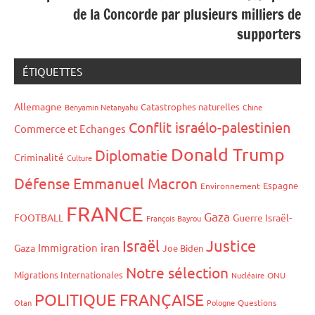
de la Concorde par plusieurs milliers de
supporters
ÉTIQUETTES
Allemagne
Catastrophes naturelles
Benyamin Netanyahu
Chine
Conflit israélo-palestinien
Commerce et Echanges
Donald Trump
Diplomatie
Criminalité
Culture
Défense
Emmanuel Macron
Espagne
Environnement
FRANCE
Gaza
FOOTBALL
Guerre Israël-
François Bayrou
Israël
Justice
iran
Immigration
Gaza
Joe Biden
Notre sélection
Migrations Internationales
Nucléaire
ONU
POLITIQUE FRANÇAISE
Otan
Pologne
Questions