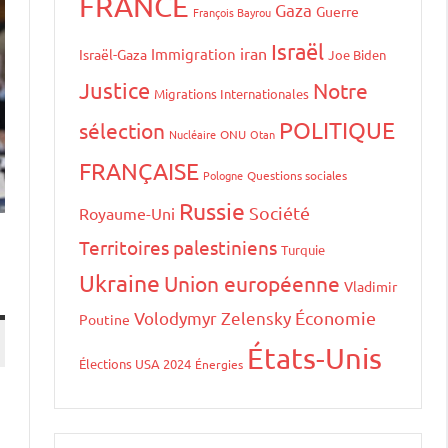
FRANCE
Gaza
Guerre
François Bayrou
Israël
iran
Immigration
Israël-Gaza
Joe Biden
Justice
Notre
Migrations Internationales
POLITIQUE
sélection
Nucléaire
ONU
Otan
FRANÇAISE
Pologne
Questions sociales
Russie
Société
Royaume-Uni
Territoires palestiniens
Turquie
Ukraine
Union européenne
Vladimir
Volodymyr Zelensky
Économie
Poutine
États-Unis
Élections USA 2024
Énergies