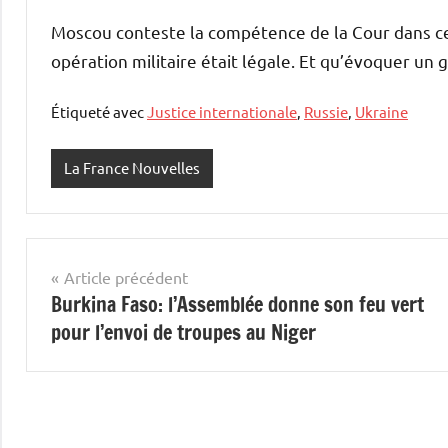
Moscou conteste la compétence de la Cour dans cet
opération militaire était légale. Et qu’évoquer un 
Étiqueté avec
Justice internationale
,
Russie
,
Ukraine
La France Nouvelles
Navigation
Article précédent
Burkina Faso: l’Assemblée donne son feu vert
de
pour l’envoi de troupes au Niger
l’article