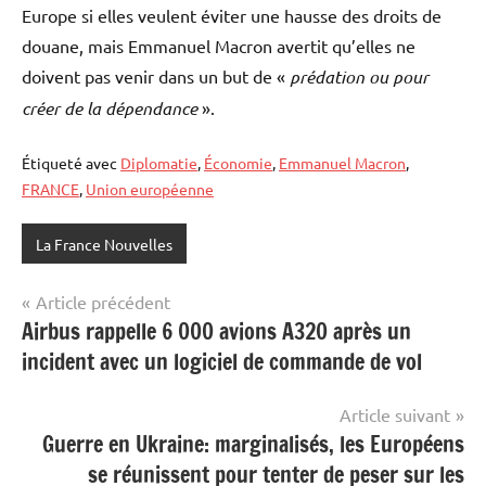
Europe si elles veulent éviter une hausse des droits de
douane, mais Emmanuel Macron avertit qu’elles ne
doivent pas venir dans un but de «
prédation ou pour
créer de la dépendance
».
Étiqueté avec
Diplomatie
,
Économie
,
Emmanuel Macron
,
FRANCE
,
Union européenne
La France Nouvelles
Navigation
Article précédent
Airbus rappelle 6 000 avions A320 après un
de
incident avec un logiciel de commande de vol
l’article
Article suivant
Guerre en Ukraine: marginalisés, les Européens
se réunissent pour tenter de peser sur les