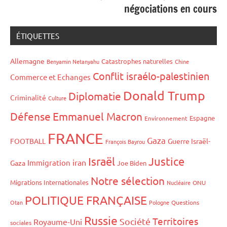
négociations en cours
ÉTIQUETTES
Allemagne
Catastrophes naturelles
Benyamin Netanyahu
Chine
Conflit israélo-palestinien
Commerce et Echanges
Donald Trump
Diplomatie
Criminalité
Culture
Défense
Emmanuel Macron
Espagne
Environnement
FRANCE
Gaza
FOOTBALL
Guerre Israël-
François Bayrou
Israël
Justice
iran
Immigration
Gaza
Joe Biden
Notre sélection
Migrations Internationales
Nucléaire
ONU
POLITIQUE FRANÇAISE
Otan
Pologne
Questions
Russie
Territoires
Société
Royaume-Uni
sociales