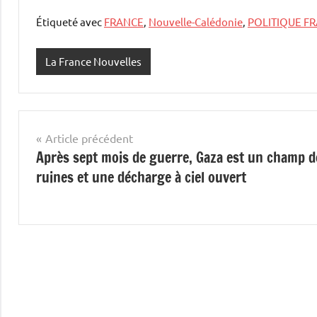
Étiqueté avec
FRANCE
,
Nouvelle-Calédonie
,
POLITIQUE F
La France Nouvelles
Navigation
Article précédent
Après sept mois de guerre, Gaza est un champ d
de
ruines et une décharge à ciel ouvert
l’article