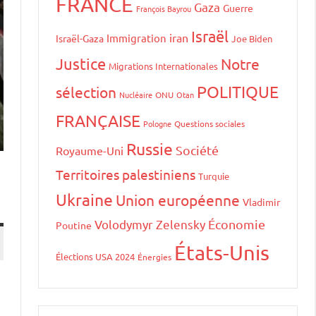
FRANCE
Gaza
Guerre
François Bayrou
Israël
iran
Immigration
Israël-Gaza
Joe Biden
Justice
Notre
Migrations Internationales
POLITIQUE
sélection
Nucléaire
ONU
Otan
FRANÇAISE
Pologne
Questions sociales
Russie
Société
Royaume-Uni
Territoires palestiniens
Turquie
Ukraine
Union européenne
Vladimir
Volodymyr Zelensky
Économie
Poutine
États-Unis
Élections USA 2024
Énergies