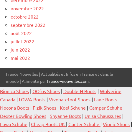
novembre 2022
octobre 2022
septembre 2022
août 2022
juillet 2022
juin 2022
mai 2022
France Nouvelles | Actualités et Infos en France et dans le
monde | Alimenté par
France--nouvelles.com
.
Bionica Shoes
|
OOfos Shoes
|
Double-H Boots
|
Wolverine
Canada
|
LOWA Boots
|
Vivobarefoot Shoes
|
Lane Boots
|
Nocona Boots
|
Fizik Shoes
|
Koel Schuhe
|
Camper Schuhe
|
Dexter Bowling Shoes
|
Shyanne Boots
|
Unisa Chaussures
|
Lowa Schuhe
|
Cheap Boots UK
|
Ganter Schuhe
|
Vionic Shoes
|