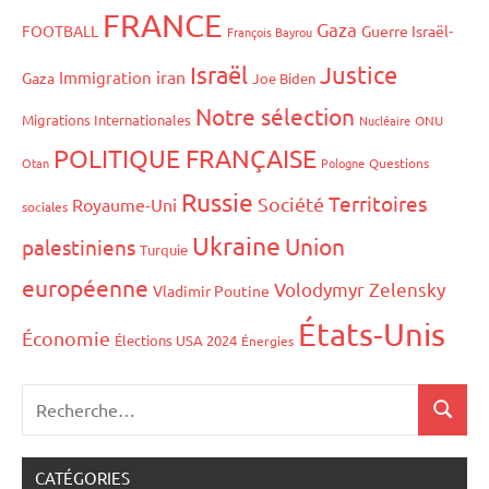
FRANCE
Gaza
FOOTBALL
Guerre Israël-
François Bayrou
Israël
Justice
iran
Immigration
Gaza
Joe Biden
Notre sélection
Migrations Internationales
Nucléaire
ONU
POLITIQUE FRANÇAISE
Otan
Pologne
Questions
Russie
Territoires
Société
Royaume-Uni
sociales
Ukraine
Union
palestiniens
Turquie
européenne
Volodymyr Zelensky
Vladimir Poutine
États-Unis
Économie
Élections USA 2024
Énergies
CATÉGORIES