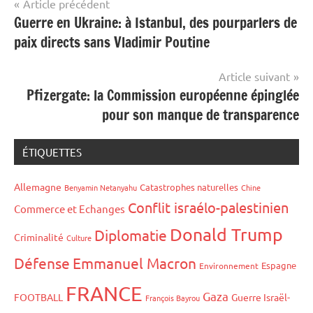
Navigation
Article précédent
Guerre en Ukraine: à Istanbul, des pourparlers de
de
paix directs sans Vladimir Poutine
l’article
Article suivant
Pfizergate: la Commission européenne épinglée
pour son manque de transparence
ÉTIQUETTES
Allemagne
Catastrophes naturelles
Benyamin Netanyahu
Chine
Conflit israélo-palestinien
Commerce et Echanges
Donald Trump
Diplomatie
Criminalité
Culture
Défense
Emmanuel Macron
Espagne
Environnement
FRANCE
Gaza
FOOTBALL
Guerre Israël-
François Bayrou