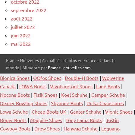
octobre 2022
septembre 2022
août 2022
juillet 2022
juin 2022
mai 2022
France Nouvelles | Actualités et Infos en France et dans le
monde | Alimenté par
France--nouvelles.com
.
Bionica Shoes
|
OOfos Shoes
|
Double-H Boots
|
Wolverine
Canada
|
LOWA Boots
|
Vivobarefoot Shoes
|
Lane Boots
|
Nocona Boots
|
Fizik Shoes
|
Koel Schuhe
|
Camper Schuhe
|
Dexter Bowling Shoes
|
Shyanne Boots
|
Unisa Chaussures
|
Lowa Schuhe
|
Cheap Boots UK
|
Ganter Schuhe
|
Vionic Shoes
|
Roper Boots
|
Maguire Shoes
|
Tony Lama Boots
|
Justin
Cowboy Boots
|
Drew Shoes
|
Hanwag Schuhe
|
Leguano