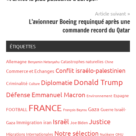
l’article
Article suivant
L’avionneur Boeing requinqué après une
commande record du Qatar
ÉTIQUETTES
Allemagne
Catastrophes naturelles
Benyamin Netanyahu
Chine
Conflit israélo-palestinien
Commerce et Echanges
Donald Trump
Diplomatie
Criminalité
Culture
Défense
Emmanuel Macron
Espagne
Environnement
FRANCE
Gaza
FOOTBALL
Guerre Israël-
François Bayrou
Israël
Justice
iran
Immigration
Gaza
Joe Biden
Notre sélection
Migrations Internationales
Nucléaire
ONU