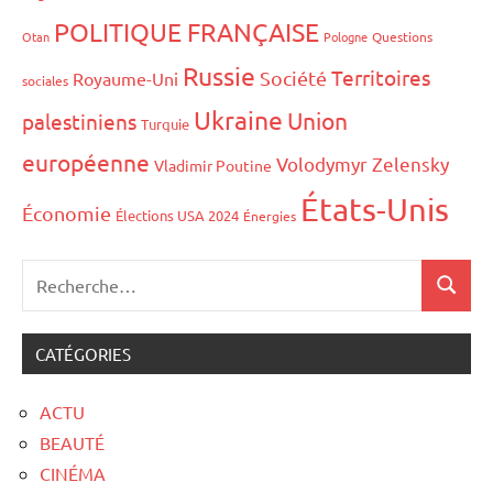
POLITIQUE FRANÇAISE
Otan
Pologne
Questions
Russie
Territoires
Société
Royaume-Uni
sociales
Ukraine
Union
palestiniens
Turquie
européenne
Volodymyr Zelensky
Vladimir Poutine
États-Unis
Économie
Élections USA 2024
Énergies
CATÉGORIES
ACTU
BEAUTÉ
CINÉMA