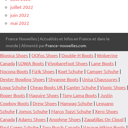
juillet 2022
juin 2022
mai 2022
France Nouvelles | Actualités et Infos en France et dans le
monde | Alimenté par
France--nouvelles.com
.
Bionica Shoes
|
OOfos Shoes
|
Double-H Boots
|
Wolverine
Canada
|
LOWA Boots
|
Vivobarefoot Shoes
|
Lane Boots
|
Nocona Boots
|
Fizik Shoes
|
Koel Schuhe
|
Camper Schuhe
|
Dexter Bowling Shoes
|
Shyanne Boots
|
Unisa Chaussures
|
Lowa Schuhe
|
Cheap Boots UK
|
Ganter Schuhe
|
Vionic Shoes
|
Roper Boots
|
Maguire Shoes
|
Tony Lama Boots
|
Justin
Cowboy Boots
|
Drew Shoes
|
Hanwag Schuhe
|
Leguano
Schuhe
|
Jomos Schuhe
|
Marco Tozzi Schuhe
|
Xero Shoes
Canada
|
Adams Shoes
|
Anodyne Shoes
|
Zapatillas On Cloud
|
Paul Green Schuhe
|
Tory Burch Canada
|
Vasque Hiking Boots
|