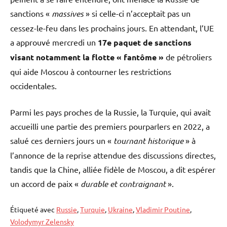
sanctions «
massives
» si celle-ci n’acceptait pas un
cessez-le-feu dans les prochains jours. En attendant, l’UE
a approuvé mercredi un
17e paquet de sanctions
visant notamment la flotte « fantôme »
de pétroliers
qui aide Moscou à contourner les restrictions
occidentales.
Parmi les pays proches de la Russie, la Turquie, qui avait
accueilli une partie des premiers pourparlers en 2022, a
salué ces derniers jours un «
tournant historique
» à
l’annonce de la reprise attendue des discussions directes,
tandis que la Chine, alliée fidèle de Moscou, a dit espérer
un accord de paix «
durable et contraignant
».
Étiqueté avec
Russie
,
Turquie
,
Ukraine
,
Vladimir Poutine
,
Volodymyr Zelensky