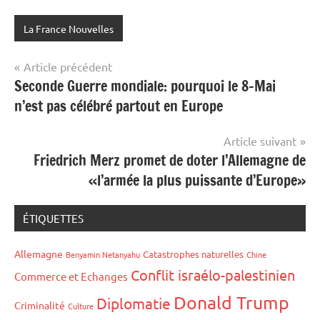
La France Nouvelles
Navigation
Article précédent
Seconde Guerre mondiale: pourquoi le 8-Mai
de
n’est pas célébré partout en Europe
l’article
Article suivant
Friedrich Merz promet de doter l’Allemagne de
«l’armée la plus puissante d’Europe»
ÉTIQUETTES
Allemagne
Catastrophes naturelles
Benyamin Netanyahu
Chine
Conflit israélo-palestinien
Commerce et Echanges
Donald Trump
Diplomatie
Criminalité
Culture