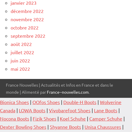
janvier 2023
décembre 2022
novembre 2022
octobre 2022
septembre 2022
août 2022
juillet 2022
juin 2022
mai 2022
France Nouvelles | Actualités et Infos en France et dans le
monde | Alimenté par
France--nouvelles.com
.
Bionica Shoes
|
OOfos Shoes
|
Double-H Boots
|
Wolverine
Canada
|
LOWA Boots
|
Vivobarefoot Shoes
|
Lane Boots
|
Nocona Boots
|
Fizik Shoes
|
Koel Schuhe
|
Camper Schuhe
|
Dexter Bowling Shoes
|
Shyanne Boots
|
Unisa Chaussures
|