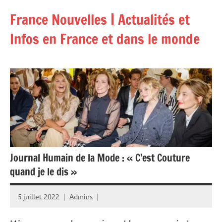
Aller
France Nouvelles | Actualités et
au
contenu
Infos en France et dans le monde
Journal Humain de la Mode : « C’est Couture
quand je le dis »
5 juillet 2022
Admins