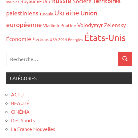
Russie
Territoires
Société
Royaume-Uni
sociales
Ukraine
Union
palestiniens
Turquie
européenne
Volodymyr Zelensky
Vladimir Poutine
États-Unis
Économie
Élections USA 2024
Énergies
CATÉGORIES
ACTU
BEAUTÉ
CINÉMA
Des Sports
La France Nouvelles