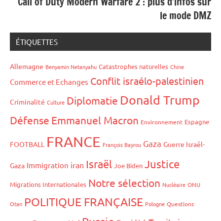
Call of Duty Modern Warfare 2 : plus d’infos sur
le mode DMZ
ÉTIQUETTES
Allemagne
Catastrophes naturelles
Benyamin Netanyahu
Chine
Conflit israélo-palestinien
Commerce et Echanges
Donald Trump
Diplomatie
Criminalité
Culture
Défense
Emmanuel Macron
Espagne
Environnement
FRANCE
Gaza
FOOTBALL
Guerre Israël-
François Bayrou
Israël
Justice
iran
Immigration
Gaza
Joe Biden
Notre sélection
Migrations Internationales
Nucléaire
ONU
POLITIQUE FRANÇAISE
Otan
Pologne
Questions