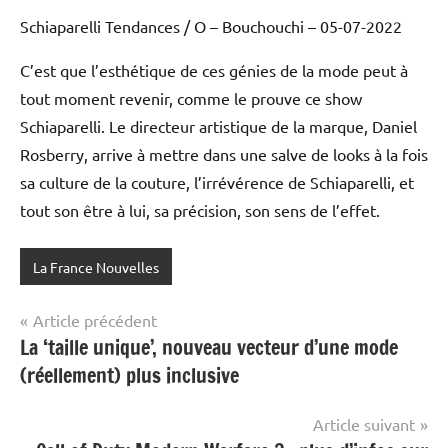
Schiaparelli Tendances / O – Bouchouchi – 05-07-2022
C’est que l’esthétique de ces génies de la mode peut à
tout moment revenir, comme le prouve ce show
Schiaparelli. Le directeur artistique de la marque, Daniel
Rosberry, arrive à mettre dans une salve de looks à la fois
sa culture de la couture, l’irrévérence de Schiaparelli, et
tout son être à lui, sa précision, son sens de l’effet.
La France Nouvelles
Navigation
Article précédent
La ‘taille unique’, nouveau vecteur d’une mode
de
(réellement) plus inclusive
l’article
Article suivant