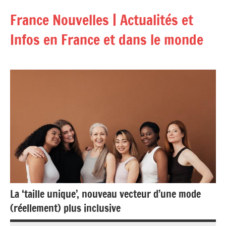
Aller
France Nouvelles | Actualités et
au
contenu
Infos en France et dans le monde
La ‘taille unique’, nouveau vecteur d’une mode
(réellement) plus inclusive