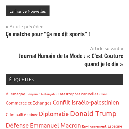
La France Nouvelles
Navigation
Article précédent
Ça matche pour “Ça me dit sports” !
de
l’article
Article suivant
Journal Humain de la Mode : « C’est Couture
quand je le dis »
ÉTIQUETTES
Allemagne
Catastrophes naturelles
Benyamin Netanyahu
Chine
Conflit israélo-palestinien
Commerce et Echanges
Donald Trump
Diplomatie
Criminalité
Culture
Défense
Emmanuel Macron
Espagne
Environnement