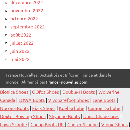
décembre 2022
novembre 2022
octobre 2022
septembre 2022
août 2022
juillet 2022
juin 2022
mai 2022
France Nouvelles | Actualités et Infos en France et dans le
monde | Alimenté par
France--nouvelles.com
.
Bionica Shoes
|
OOfos Shoes
|
Double-H Boots
|
Wolverine
Canada
|
LOWA Boots
|
Vivobarefoot Shoes
|
Lane Boots
|
Nocona Boots
|
Fizik Shoes
|
Koel Schuhe
|
Camper Schuhe
|
Dexter Bowling Shoes
|
Shyanne Boots
|
Unisa Chaussures
|
Lowa Schuhe
|
Cheap Boots UK
|
Ganter Schuhe
|
Vionic Shoes
|