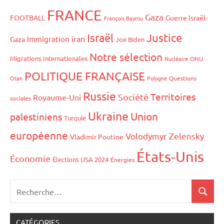
FRANCE
Gaza
FOOTBALL
Guerre Israël-
François Bayrou
Israël
Justice
iran
Immigration
Gaza
Joe Biden
Notre sélection
Migrations Internationales
Nucléaire
ONU
POLITIQUE FRANÇAISE
Otan
Pologne
Questions
Russie
Territoires
Société
Royaume-Uni
sociales
Ukraine
Union
palestiniens
Turquie
européenne
Volodymyr Zelensky
Vladimir Poutine
États-Unis
Économie
Élections USA 2024
Énergies
CATÉGORIES