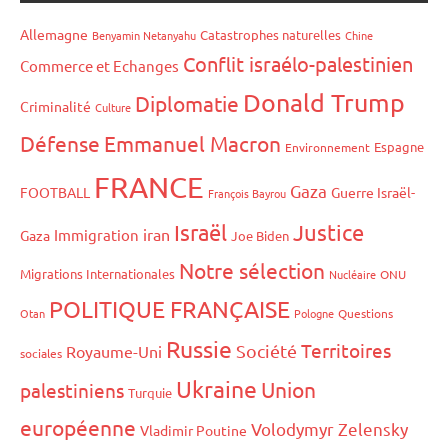
Allemagne
Catastrophes naturelles
Benyamin Netanyahu
Chine
Conflit israélo-palestinien
Commerce et Echanges
Donald Trump
Diplomatie
Criminalité
Culture
Défense
Emmanuel Macron
Espagne
Environnement
FRANCE
Gaza
FOOTBALL
Guerre Israël-
François Bayrou
Israël
Justice
iran
Immigration
Gaza
Joe Biden
Notre sélection
Migrations Internationales
Nucléaire
ONU
POLITIQUE FRANÇAISE
Otan
Pologne
Questions
Russie
Territoires
Société
Royaume-Uni
sociales
Ukraine
Union
palestiniens
Turquie
européenne
Volodymyr Zelensky
Vladimir Poutine