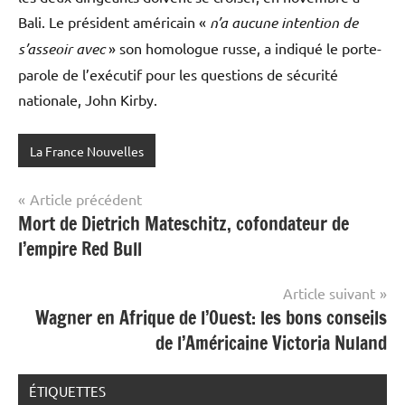
Bali. Le président américain «
n’a aucune intention de
s’asseoir avec
» son homologue russe, a indiqué le porte-
parole de l’exécutif pour les questions de sécurité
nationale, John Kirby.
La France Nouvelles
Navigation
Article précédent
Mort de Dietrich Mateschitz, cofondateur de
de
l’empire Red Bull
l’article
Article suivant
Wagner en Afrique de l’Ouest: les bons conseils
de l’Américaine Victoria Nuland
ÉTIQUETTES