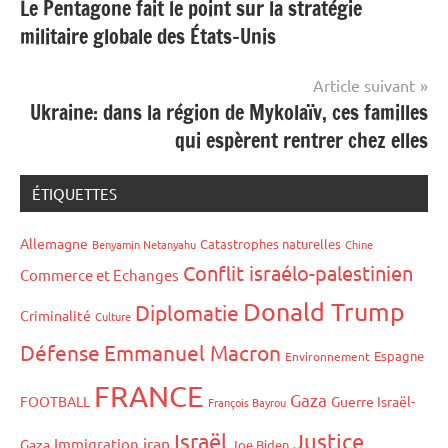
Le Pentagone fait le point sur la stratégie
de
militaire globale des États-Unis
l’article
Article suivant
Ukraine: dans la région de Mykolaïv, ces familles
qui espèrent rentrer chez elles
ÉTIQUETTES
Allemagne
Catastrophes naturelles
Benyamin Netanyahu
Chine
Conflit israélo-palestinien
Commerce et Echanges
Donald Trump
Diplomatie
Criminalité
Culture
Défense
Emmanuel Macron
Espagne
Environnement
FRANCE
Gaza
FOOTBALL
Guerre Israël-
François Bayrou
Israël
Justice
iran
Immigration
Gaza
Joe Biden