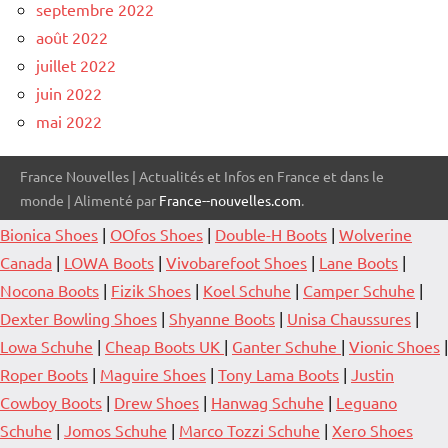
septembre 2022
août 2022
juillet 2022
juin 2022
mai 2022
France Nouvelles | Actualités et Infos en France et dans le
monde | Alimenté par
France--nouvelles.com
.
Bionica Shoes
|
OOfos Shoes
|
Double-H Boots
|
Wolverine
Canada
|
LOWA Boots
|
Vivobarefoot Shoes
|
Lane Boots
|
Nocona Boots
|
Fizik Shoes
|
Koel Schuhe
|
Camper Schuhe
|
Dexter Bowling Shoes
|
Shyanne Boots
|
Unisa Chaussures
|
Lowa Schuhe
|
Cheap Boots UK
|
Ganter Schuhe
|
Vionic Shoes
|
Roper Boots
|
Maguire Shoes
|
Tony Lama Boots
|
Justin
Cowboy Boots
|
Drew Shoes
|
Hanwag Schuhe
|
Leguano
Schuhe
|
Jomos Schuhe
|
Marco Tozzi Schuhe
|
Xero Shoes