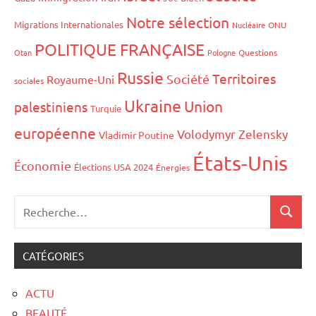
Notre sélection
Migrations Internationales
Nucléaire
ONU
POLITIQUE FRANÇAISE
Otan
Pologne
Questions
Russie
Territoires
Société
Royaume-Uni
sociales
Ukraine
Union
palestiniens
Turquie
européenne
Volodymyr Zelensky
Vladimir Poutine
États-Unis
Économie
Élections USA 2024
Énergies
CATÉGORIES
ACTU
BEAUTÉ