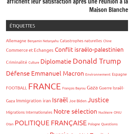
affichent leur satisfaction après une réunion à la
Maison Blanche
ÉTIQUETTES
Allemagne
Catastrophes naturelles
Benyamin Netanyahu
Chine
Conflit israélo-palestinien
Commerce et Echanges
Donald Trump
Diplomatie
Criminalité
Culture
Défense
Emmanuel Macron
Espagne
Environnement
FRANCE
Gaza
FOOTBALL
Guerre Israël-
François Bayrou
Israël
Justice
iran
Immigration
Gaza
Joe Biden
Notre sélection
Migrations Internationales
Nucléaire
ONU
POLITIQUE FRANÇAISE
Otan
Pologne
Questions