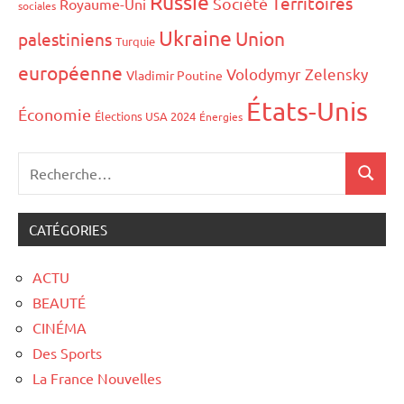
Russie
Territoires
Société
Royaume-Uni
sociales
Ukraine
Union
palestiniens
Turquie
européenne
Volodymyr Zelensky
Vladimir Poutine
États-Unis
Économie
Élections USA 2024
Énergies
CATÉGORIES
ACTU
BEAUTÉ
CINÉMA
Des Sports
La France Nouvelles