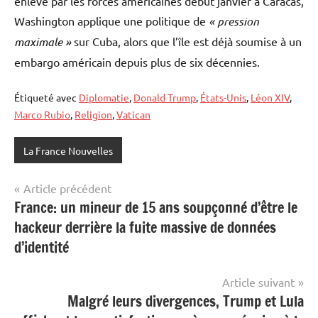
enlevé par les forces américaines début janvier à Caracas,
Washington applique une politique de
« pression
maximale »
sur Cuba, alors que l’île est déjà soumise à un
embargo américain depuis plus de six décennies.
Étiqueté avec
Diplomatie
,
Donald Trump
,
États-Unis
,
Léon XIV
,
Marco Rubio
,
Religion
,
Vatican
La France Nouvelles
Navigation
Article précédent
France: un mineur de 15 ans soupçonné d’être le
de
hackeur derrière la fuite massive de données
l’article
d’identité
Article suivant
Malgré leurs divergences, Trump et Lula