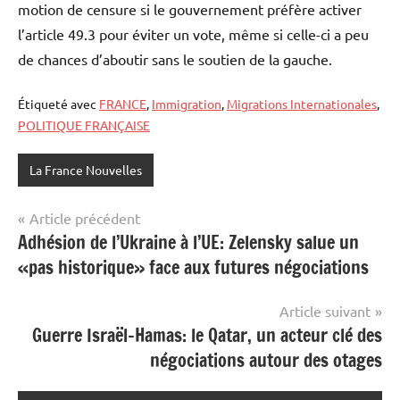
motion de censure si le gouvernement préfère activer
l’article 49.3 pour éviter un vote, même si celle-ci a peu
de chances d’aboutir sans le soutien de la gauche.
Étiqueté avec
FRANCE
,
Immigration
,
Migrations Internationales
,
POLITIQUE FRANÇAISE
La France Nouvelles
Navigation
Article précédent
Adhésion de l’Ukraine à l’UE: Zelensky salue un
de
«pas historique» face aux futures négociations
l’article
Article suivant
Guerre Israël-Hamas: le Qatar, un acteur clé des
négociations autour des otages