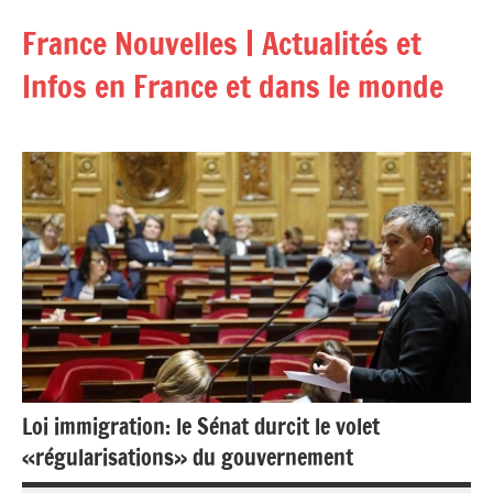
Aller
France Nouvelles | Actualités et
au
contenu
Infos en France et dans le monde
Loi immigration: le Sénat durcit le volet
«régularisations» du gouvernement