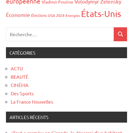
européenne
Volodymyr Zelensky
Vladimir Poutine
États-Unis
Économie
Élections USA 2024
Énergies
CATÉGORIES
ACTU
BEAUTÉ
CINÉMA
Des Sports
La France Nouvelles
ARTICLES RÉCENTS
«Tout a cramé»: en Gironde, le désarroi d’un habitant