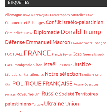
ÉTIQUETTES
Allemagne
Catastrophes naturelles
Benyamin Netanyahu
Chine
Conflit israélo-palestinien
Commerce et Echanges
Donald Trump
Diplomatie
Criminalité
Culture
Défense
Emmanuel Macron
Espagne
Environnement
FRANCE
Gaza
FOOTBALL
Guerre Israël-
François Bayrou
Israël
Justice
iran
Immigration
Gaza
Joe Biden
Notre sélection
Migrations Internationales
Nucléaire
ONU
POLITIQUE FRANÇAISE
Otan
Pologne
Questions
Russie
Territoires
Société
Royaume-Uni
sociales
Ukraine
Union
palestiniens
Turquie