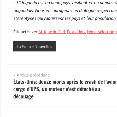
«
L’Ouganda est un beau pays, résilient et en pleine c
ougandais. Nous encourageons un dialogue respectueux
stéréotypes qui rabaissent les pays et leur population.
Étiqueté avec
Afrique du Sud
,
États-Unis
,
Notre sélection
,
La France Nouvelles
Navigation
Article précédent
États-Unis: douze morts après le crash de l’avio
de
cargo d’UPS, un moteur s’est détaché au
l’article
décollage