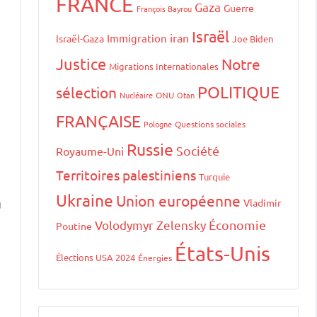
FRANCE
Gaza
Guerre
François Bayrou
Israël
iran
Immigration
Israël-Gaza
Joe Biden
Justice
Notre
Migrations Internationales
POLITIQUE
sélection
Nucléaire
ONU
Otan
FRANÇAISE
Pologne
Questions sociales
Russie
Société
Royaume-Uni
Territoires palestiniens
Turquie
Ukraine
Union européenne
Vladimir
u
Volodymyr Zelensky
Économie
Poutine
États-Unis
Élections USA 2024
Énergies