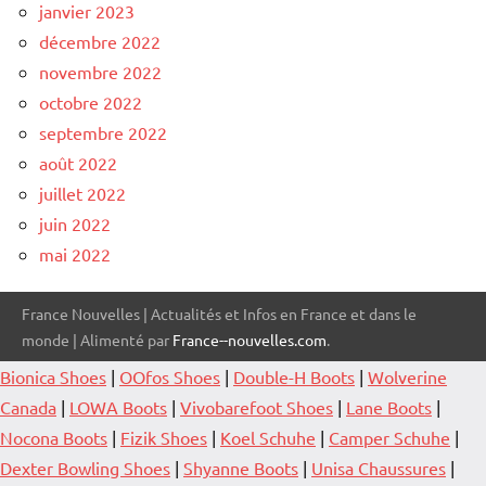
janvier 2023
décembre 2022
novembre 2022
octobre 2022
septembre 2022
août 2022
juillet 2022
juin 2022
mai 2022
France Nouvelles | Actualités et Infos en France et dans le
monde | Alimenté par
France--nouvelles.com
.
Bionica Shoes
|
OOfos Shoes
|
Double-H Boots
|
Wolverine
Canada
|
LOWA Boots
|
Vivobarefoot Shoes
|
Lane Boots
|
Nocona Boots
|
Fizik Shoes
|
Koel Schuhe
|
Camper Schuhe
|
Dexter Bowling Shoes
|
Shyanne Boots
|
Unisa Chaussures
|