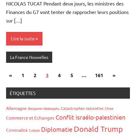
NICOLAS TUCAT Pendant deux jours, les ministres des
Finances du G7 vont tenter de rapprocher leurs positions
sur […]
Lire la suite
La France Nouvelles
Pagination
Articles
Articles
«
1
2
3
4
5
…
161
»
des
précédents
suivants
publications
ÉTIQUETTES
Allemagne
Catastrophes naturelles
Benyamin Netanyahu
Chine
Conflit israélo-palestinien
Commerce et Echanges
Donald Trump
Diplomatie
Criminalité
Culture