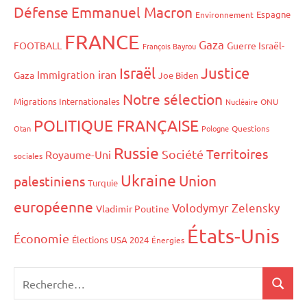
Défense
Emmanuel Macron
Espagne
Environnement
FRANCE
Gaza
FOOTBALL
Guerre Israël-
François Bayrou
Israël
Justice
iran
Immigration
Gaza
Joe Biden
Notre sélection
Migrations Internationales
Nucléaire
ONU
POLITIQUE FRANÇAISE
Otan
Pologne
Questions
Russie
Territoires
Société
Royaume-Uni
sociales
Ukraine
Union
palestiniens
Turquie
européenne
Volodymyr Zelensky
Vladimir Poutine
États-Unis
Économie
Élections USA 2024
Énergies