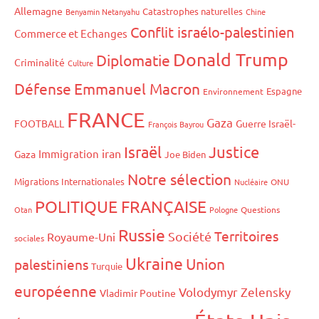
Allemagne
Catastrophes naturelles
Benyamin Netanyahu
Chine
Conflit israélo-palestinien
Commerce et Echanges
Donald Trump
Diplomatie
Criminalité
Culture
Défense
Emmanuel Macron
Espagne
Environnement
FRANCE
Gaza
FOOTBALL
Guerre Israël-
François Bayrou
Israël
Justice
iran
Immigration
Gaza
Joe Biden
Notre sélection
Migrations Internationales
Nucléaire
ONU
POLITIQUE FRANÇAISE
Otan
Pologne
Questions
Russie
Territoires
Société
Royaume-Uni
sociales
Ukraine
Union
palestiniens
Turquie
européenne
Volodymyr Zelensky
Vladimir Poutine