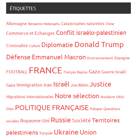
ÉTIQUETTES
Allemagne
Catastrophes naturelles
Benyamin Netanyahu
Chine
Conflit israélo-palestinien
Commerce et Echanges
Donald Trump
Diplomatie
Criminalité
Culture
Défense
Emmanuel Macron
Espagne
Environnement
FRANCE
Gaza
FOOTBALL
Guerre Israël-
François Bayrou
Israël
Justice
iran
Immigration
Gaza
Joe Biden
Notre sélection
Migrations Internationales
Nucléaire
ONU
POLITIQUE FRANÇAISE
Otan
Pologne
Questions
Russie
Territoires
Société
Royaume-Uni
sociales
Ukraine
Union
palestiniens
Turquie